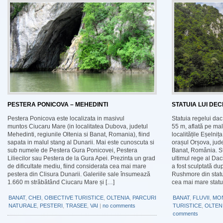
PESTERA PONICOVA – MEHEDINTI
STATUIA LUI DE
Pestera Ponicova este localizata in masivul
Statuia regelui dac
muntos Ciucaru Mare (in localitatea Dubova, judetul
55 m, aflată pe mal
Mehedinti, regiunile Oltenia si Banat, Romania), fiind
localitățile Eșelni
sapata in malul stang al Dunarii. Mai este cunoscuta si
orașul Orșova, jude
sub numele de Pestera Gura Ponicovei, Pestera
Banat, România. St
Liliecilor sau Pestera de la Gura Apei. Prezinta un grad
ultimul rege al Daci
de dificultate mediu, fiind considerata cea mai mare
a fost sculptată du
pestera din Clisura Dunarii. Galeriile sale însumează
Rushmore din statu
1.660 m străbătând Ciucaru Mare și […]
cea mai mare statu
BANAT
,
CHEI
,
OBIECTIVE TURISTICE
,
OLTENIA
,
PARCURI
BANAT
,
FLUVII
,
MO
NATURALE
,
PESTERI
,
TRASEE
,
VAI
|
no comments
TURISTICE
,
OLTEN
comments