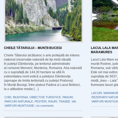
CHEILE TĂTARULUI – MUNȚII BUCEGI
LACUL LALA MAR
MARAMURES
Cheile Tătarului alcătuiesc o arie protejată de interes
național (rezervație naturală de tip mixt) situată
Lacul Lala Mare est
în județul Dâmbovița, pe teritoriul administrativ
munții Rodnei, jud
al comunei Moroeni, Muntenia, Romania. Aria naturală
Romania, sub vârful
cu o suprafață de 144,30 hectare se află în
Este cel mai extins
extremitatea nord-estică a județului Dâmbovița
suprafața de 5637,
(aproape de limita teritorială cu județul Prahova)
mixtă „Ineu – Lala”
în Munții Bucegi, între platoul Padina și Lacul Bolboci,
frumoase lacuri gla
la o altitudine medie […]
LACURI
,
MARAMUR
CHEI
,
MUNTENIA
,
OBIECTIVE TURISTICE
,
PADURI
,
REZERVATII NATU
PARCURI NATURALE
,
PESTERI
,
RAURI
,
TRASEE
,
VAI
,
VARFURI MUNTOA
VARFURI MUNTOASE
|
no comments