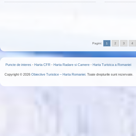
Pagini:
1
2
3
4
Puncte de interes
-
Harta CFR
-
Harta Radare si Camere
-
Harta Turistca a Romaniei
Copyright © 2026
Obiective Turistice – Harta Romaniei
. Toate drepturile sunt rezervate.