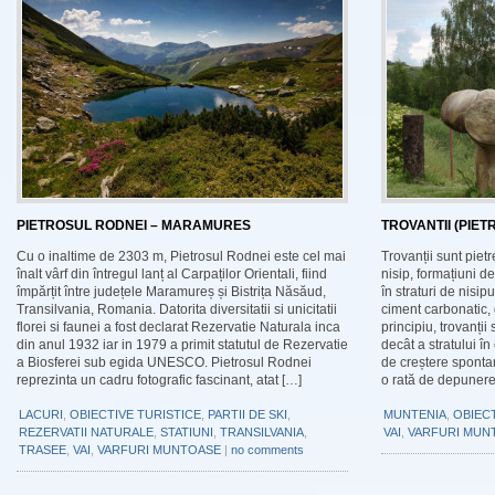
PIETROSUL RODNEI – MARAMURES
TROVANTII (PIETR
Cu o inaltime de 2303 m, Pietrosul Rodnei este cel mai
Trovanții sunt piet
înalt vârf din întregul lanț al Carpaților Orientali, fiind
nisip, formațiuni d
împărțit între județele Maramureș și Bistrița Năsăud,
în straturi de nisipu
Transilvania, Romania. Datorita diversitatii si unicitatii
ciment carbonatic, 
florei si faunei a fost declarat Rezervatie Naturala inca
principiu, trovanții
din anul 1932 iar in 1979 a primit statutul de Rezervatie
decât a stratului în
a Biosferei sub egida UNESCO. Pietrosul Rodnei
de creștere spontan
reprezinta un cadru fotografic fascinant, atat […]
o rată de depunere
LACURI
,
OBIECTIVE TURISTICE
,
PARTII DE SKI
,
MUNTENIA
,
OBIECT
REZERVATII NATURALE
,
STATIUNI
,
TRANSILVANIA
,
VAI
,
VARFURI MUN
TRASEE
,
VAI
,
VARFURI MUNTOASE
|
no comments