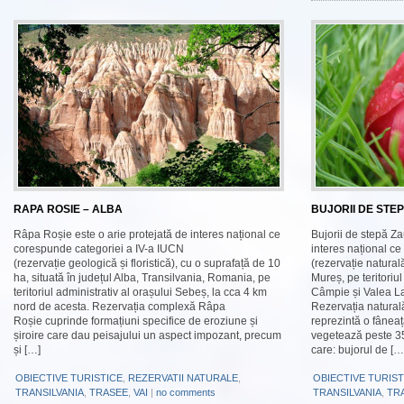
RAPA ROSIE – ALBA
BUJORII DE STE
Râpa Roșie este o arie protejată de interes național ce
Bujorii de stepă Z
corespunde categoriei a IV-a IUCN
interes național c
(rezervație geologică și floristică), cu o suprafață de 10
(rezervație naturală
ha, situată în județul Alba, Transilvania, Romania, pe
Mureș, pe teritoriu
teritoriul administrativ al orașului Sebeș, la cca 4 km
Câmpie și Valea La
nord de acesta. Rezervația complexă Râpa
Rezervația naturală
Roșie cuprinde formațiuni specifice de eroziune și
reprezintă o fânea
șiroire care dau peisajului un aspect impozant, precum
vegetează peste 35
și […]
care: bujorul de […
OBIECTIVE TURISTICE
,
REZERVATII NATURALE
,
OBIECTIVE TURIST
TRANSILVANIA
,
TRASEE
,
VAI
|
no comments
TRANSILVANIA
,
TR