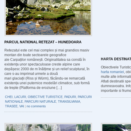
PARCUL NATIONAL RETEZAT – HUNEDOARA
Retezatul este cel mai complex și mai grandios masiv
montan din toate sectoarele geografice
HARTA DESTINATI
ale Carpaților românești. Originalitatea sa constă în
existența unor spectaculoase creste alpine care
Obiectivele Turisti
depășesc 2000 de m înălțime și un relief sculptural, în
harta romaniei
, ob
care s-au imprimat urmele a două
multe alte informatii
mari glaciații (Riss și Würm), făcându-se remarcată
Aflati destinatii s
existența unei puternice modelări climatice, sub formă
dumneavoatra. Infor
de trepte (Platforma de eroziune […]
importante si frum
CHEI
,
LACURI
,
OBIECTIVE TURISTICE
,
PADURI
,
PARCURI
NATIONALE
,
PARCURI NATURALE
,
TRANSILVANIA
,
TRASEE
,
VAI
|
no comments