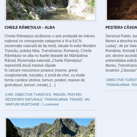
CHEILE RÂMEȚULUI – ALBA
PEŞTERA CĂSOAI
Cheile Râmețului alcătuiesc o arie protejată de interes
Serviciul Public 
național ce corespunde categoriei a IV-a IUCN
Mures a deschis tr
(rezervație naturală de tip mixt), situate în estul Munților
Ladaş”, de pe Vale
Trascău, județul Alba, Transilvania, Romania. Cheile
România, formată î
Râmețului se afla nu foarte departe de Mănăstirea
ani, devine accesib
Râmeț. Rezervația naturală „Cheile Râmețului”,
extremitatea estic
reprezintă două masive săpate
Mures, Transilvani
în calcare mezozoice jurasice (marne, gresii
localnici „Căsoaia”,
conglomerate, bazalte), o zonă de chei, cu multe
forme carstice (doline, turnuri, peșteri, masive de
OBIECTIVE TURIST
grohotișuri, turnuri, creste), […]
TRANSILVANIA
,
TR
CHEI
,
OBIECTIVE TURISTICE
,
PADURI
,
PESTERI
,
REZERVATII NATURALE
,
TRANSILVANIA
,
TRASEE
,
VAI
,
VARFURI MUNTOASE
|
1 comment