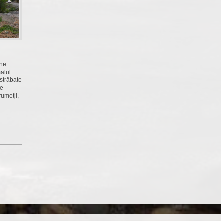
une
malul
 străbate
ţe
rumeţii,