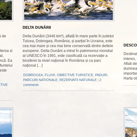
DELTA DUNĂRII
ă de
Delta Dunării (3446 km²), aflată în mare parte în judetul
Tulcea, Dobrogea, România, și parțial în Ucraina, este
DESCOP
cea mai mare și cea mai bine conservată dintre deltele
tenia si
europene. Delta Dunării a intrat în patrimoniul mondial
Destinat
al,
al UNESCO în 1991, este clasificată ca rezervație a
interes,
âncă. Ea
biosferei la nivel național în România și ca parc
Aflati d
Muntelui
național […]
dumneavo
este
importa
DOBROGEA
,
FLUVII
,
OBIECTIVE TURISTICE
,
PADURI
,
Harta ob
PARCURI NATIONALE
,
REZERVATII NATURALE
|
2
TIVE
comments