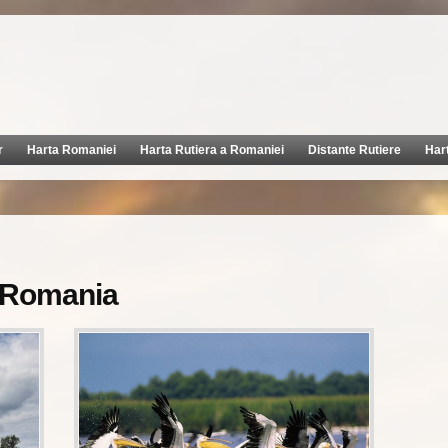
r
Harta Romaniei
Harta Rutiera a Romaniei
Distante Rutiere
Har
e Romania