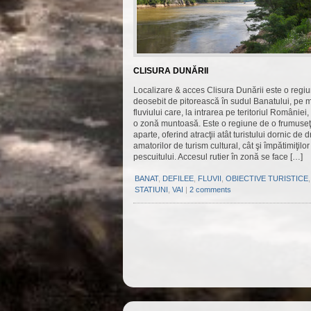
CLISURA DUNĂRII
Localizare & acces Clisura Dunării este o regi
deosebit de pitorească în sudul Banatului, pe 
fluviului care, la intrarea pe teritoriul României,
o zonă muntoasă. Este o regiune de o frumuse
aparte, oferind atracţii atât turistului dornic de d
amatorilor de turism cultural, cât şi împătimiţilor
pescuitului. Accesul rutier în zonă se face […]
BANAT
,
DEFILEE
,
FLUVII
,
OBIECTIVE TURISTICE
,
STATIUNI
,
VAI
|
2 comments