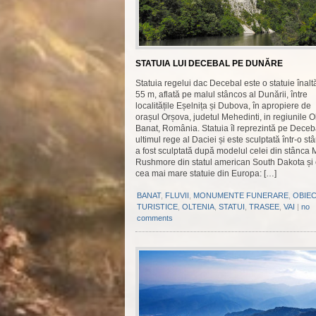
STATUIA LUI DECEBAL PE DUNĂRE
Statuia regelui dac Decebal este o statuie înalt
55 m, aflată pe malul stâncos al Dunării, între
localitățile Eșelnița și Dubova, în apropiere de
orașul Orșova, judetul Mehedinti, in regiunile Ol
Banat, România. Statuia îl reprezintă pe Deceb
ultimul rege al Daciei și este sculptată într-o st
a fost sculptată după modelul celei din stânca 
Rushmore din statul american South Dakota și 
cea mai mare statuie din Europa: […]
BANAT
,
FLUVII
,
MONUMENTE FUNERARE
,
OBIEC
TURISTICE
,
OLTENIA
,
STATUI
,
TRASEE
,
VAI
|
no
comments