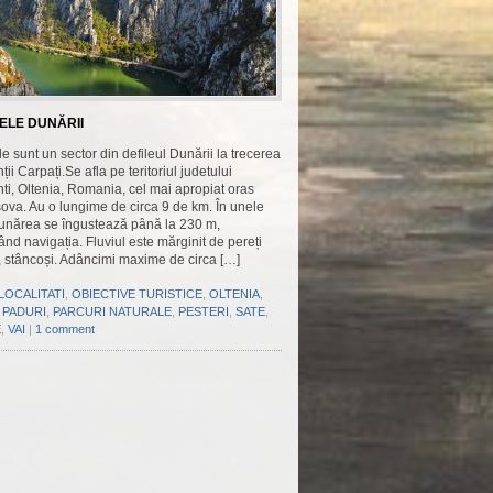
ELE DUNĂRII
 sunt un sector din defileul Dunării la trecerea
ții Carpați.Se afla pe teritoriul judetului
i, Oltenia, Romania, cel mai apropiat oras
sova. Au o lungime de circa 9 de km. În unele
Dunărea se îngustează până la 230 m,
nd navigația. Fluviul este mărginit de pereți
i, stâncoși. Adâncimi maxime de circa […]
LOCALITATI
,
OBIECTIVE TURISTICE
,
OLTENIA
,
,
PADURI
,
PARCURI NATURALE
,
PESTERI
,
SATE
,
E
,
VAI
|
1 comment