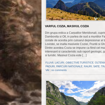
VARFUL COZIA, MASIVUL COZIA
Din grupa estica a Carpatilor Meridionali, cupri
Dambovita si Olt, in partea de sud a muntilor F
izolate de acestia prin culoarul depresionar al ta
Lovistei, se inalta masivele Coziei, Fruntii si Ghi
Dintre acestea Cozia se impune ca fiind cel ma
interesant si caracteristic sub raport geologic, 
si turistic. Masivul Cozia este […]
FLUVII
,
LACURI
,
OBIECTIVE TURISTICE
,
OLTENI
PADURI
,
PARCURI NATIONALE
,
RAURI
,
SATE
,
TR
VAI
|
no comments