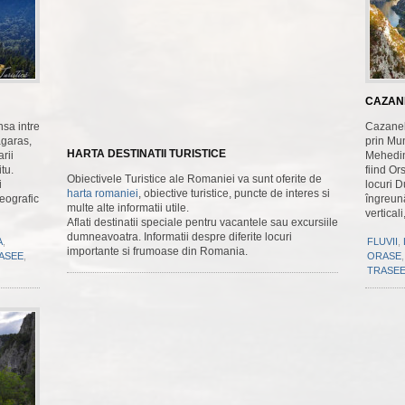
CAZAN
nsa intre
Cazanele
agaras,
prin Mun
HARTA DESTINATII TURISTICE
rii
Mehedint
tu.
fiind Or
Obiectivele Turistice ale Romaniei va sunt oferite de
i
locuri 
harta romaniei
, obiective turistice, puncte de interes si
geografic
îngreunâ
multe alte informatii utile.
vertical
Aflati destinatii speciale pentru vacantele sau excursiile
dumneavoatra. Informatii despre diferite locuri
A
,
FLUVII
,
importante si frumoase din Romania.
ASEE
,
ORASE
TRASE