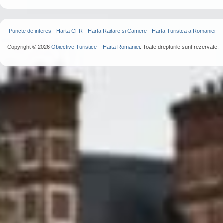
Puncte de interes
-
Harta CFR
-
Harta Radare si Camere
-
Harta Turistca a Romaniei
Copyright © 2026
Obiective Turistice – Harta Romaniei
. Toate drepturile sunt rezervate.