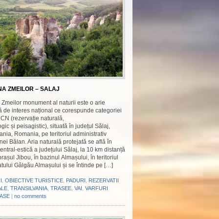
A ZMEILOR – SALAJ
 Zmeilor monument al naturii este o arie
ă de interes național ce corespunde categoriei
IUCN (rezervație naturală,
ogic și peisagistic), situată în județul Sălaj,
ania, Romania, pe teritoriul administrativ
ei Bălan. Aria naturală protejată se află în
entral-estică a județului Sălaj, la 10 km distanță
orașul Jibou, în bazinul Almașului, în teritoriul
atului Gâlgău Almașului și se întinde pe […]
I
,
OBIECTIVE TURISTICE
,
PADURI
,
REZERVATII
ALE
,
TRANSILVANIA
,
TRASEE
,
VAI
,
VARFURI
ASE
|
no comments