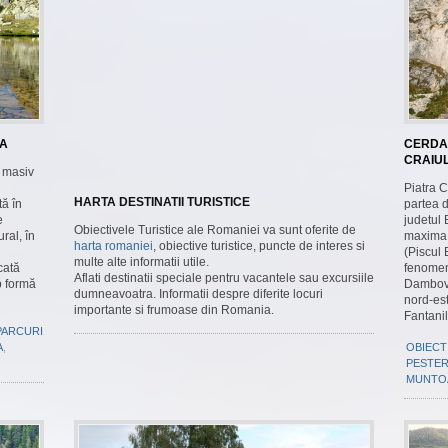
RA
CERDAC
CRAIUL
s masiv
Piatra C
HARTA DESTINATII TURISTICE
tă în
partea d
e
judetul 
Obiectivele Turistice ale Romaniei va sunt oferite de
ral, în
maxima i
harta romaniei
, obiective turistice, puncte de interes si
(Piscul 
multe alte informatii utile.
cată
fenomen
Aflati destinatii speciale pentru vacantele sau excursiile
b formă
Dambovi
dumneavoatra. Informatii despre diferite locuri
nord-est
importante si frumoase din Romania.
Fantani
PARCURI
A
,
OBIECT
PESTER
MUNTO