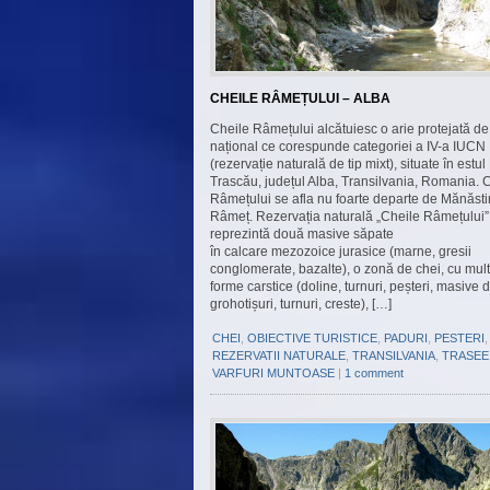
CHEILE RÂMEȚULUI – ALBA
Cheile Râmețului alcătuiesc o arie protejată de
național ce corespunde categoriei a IV-a IUCN
(rezervație naturală de tip mixt), situate în estul
Trascău, județul Alba, Transilvania, Romania. 
Râmețului se afla nu foarte departe de Mănăsti
Râmeț. Rezervația naturală „Cheile Râmețului”
reprezintă două masive săpate
în calcare mezozoice jurasice (marne, gresii
conglomerate, bazalte), o zonă de chei, cu mul
forme carstice (doline, turnuri, peșteri, masive 
grohotișuri, turnuri, creste), […]
CHEI
,
OBIECTIVE TURISTICE
,
PADURI
,
PESTERI
,
REZERVATII NATURALE
,
TRANSILVANIA
,
TRASEE
VARFURI MUNTOASE
|
1 comment