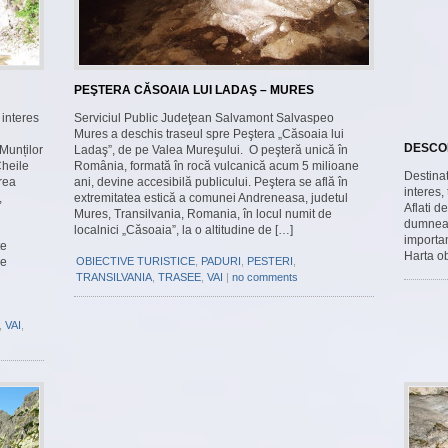
PEŞTERA CĂSOAIA LUI LADAŞ – MURES
 interes
Serviciul Public Judeţean Salvamont Salvaspeo
Mures a deschis traseul spre Peştera „Căsoaia lui
DESCOP
 Munților
Ladaş”, de pe Valea Mureşului. O peşteră unică în
Cheile
România, formată în rocă vulcanică acum 5 milioane
Destinat
rea
ani, devine accesibilă publicului. Peştera se află în
interes,
,
extremitatea estică a comunei Andreneasa, judetul
Aflati d
Mures, Transilvania, Romania, în locul numit de
dumneavo
localnici „Căsoaia”, la o altitudine de […]
importa
te
Harta ob
de
OBIECTIVE TURISTICE
,
PADURI
,
PESTERI
,
TRANSILVANIA
,
TRASEE
,
VAI
|
no comments
,
VAI
,