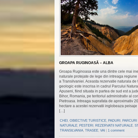
GROAPA RUGINOASĂ – ALBA
Groapa Ruginoasa este una dintre cele mai ined
naturale protejate de lege din intreaga regiune
a Transilvaniei. Aceasta rezervatie naturala de 
geologic este inscrisa in cadrul Parcului Natura
Apuseni, fiind situata in partea de sud est a jud
Bihor, Romania, pe teritoriul administrativ al c
Pietroasa. Intreaga suprafata de aproximativ 2
hectare a acestei rezervatii inglobeaza peisaj
[…]
CHEI
,
OBIECTIVE TURISTICE
,
PADURI
,
PARCURI
NATURALE
,
PESTERI
,
REZERVATII NATURALE
,
S
TRANSILVANIA
,
TRASEE
,
VAI
|
1 comment