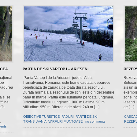
LCEA
PARTIA DE SKI VARTOP I – ARIESENI
REZERV
național
Partia Vartop I de la Arieseni, judetul Alba,
Rezerva
 pe
Transilvania, Romania, este foarte cautata, deoarece
Botosan
. Pădurea
beneficiaza de zapada pe toata durata sezonului.
zis un 
Durata normala a sezonului de schi este din decembrie
exempla
a și se
pana in martie. Partia este iluminata pe toata lungimea.
zone int
825 ha
Dificultate: mediu Lungime: 1.000 m Latime: 90 m
lasand i
t în
Altitudine: 950 m Diferenta de nivel: 240 m […]
de […]
OBIECTIVE TURISTICE
,
PADURI
,
PARTII DE SKI
,
CASCA
,
TRANSILVANIA
,
VARFURI MUNTOASE
|
no comments
REZERV
ents