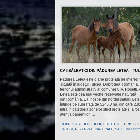
CAII SĂLBATICI DIN PĂDUREA LETEA – TU
Pădurea Letea este o arie protejată de interes 
situată în județul Tulcea, Dobrogea, Romania,
teritoriul administrativ al comunei C.A. Rosetti
Letea este cea mai veche rezervație naturală
din România. Ea începe din nordul satului Lete
întinde pe suprafață de 5246,8 ha, din care 2.
intră în categoria zonelor strict protejate și a fos
atenția oamenilor […]
DOBROGEA
,
HERGHELII
,
OBIECTIVE TURISTICE
PADURI
,
REZERVATII NATURALE
,
SATE
|
no comm