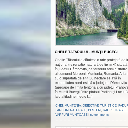
CHEILE TĂTARULUI – MUNȚII BUCEGI
Cheile Tătarului alcătuiesc o arie protejată de i
național (rezervație naturală de tip mixt) situată
în județul Dâmbovița, pe teritoriul administrativ
al comunei Moroeni, Muntenia, Romania. Aria 
cu o suprafață de 144,30 hectare se află în
extremitatea nord-estică a județului Dâmbovița
(aproape de limita teritorială cu județul Prahov
în Munții Bucegi, între platoul Padina și Lacul B
la o altitudine medie […]
CHEI
,
MUNTENIA
,
OBIECTIVE TURISTICE
,
PADUR
PARCURI NATURALE
,
PESTERI
,
RAURI
,
TRASEE
VARFURI MUNTOASE
|
no comments