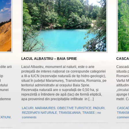
LACUL ALBASTRU – BAIA SPRIE
CASCAD
ite arii
Lacul Albastru, monument al naturii, este o arie
Cascada
protejată de interes național ce corespunde categoriei
situata 
tip
a III-a IUCN (rezervație naturală de tip hidro-geologic),
Romania,
l
situat în județul Maramureș, Transilvania, Romania, pe
Varful 
etului
teritoriul administrativ al orașului Baia Sprie.
altitudi
omunei
Rezervația naturală are o suprafață de 0,50 ha, și
„circulu
0
reprezintă o întindere de apă (lac) de formă eliptică,
ajunge l
e demne
apa provenind din precipitațiile infiltrate in […]
metri. C
LACURI
,
MARAMURES
,
OBIECTIVE TURISTICE
,
PADURI
,
CASCA
REZERVATII NATURALE
,
TRANSILVANIA
,
TRASEE
|
no
TRANSI
TATIUNI
,
comments
commen