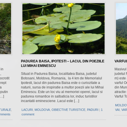
PADUREA BAISA, IPOTESTI – LACUL DIN POEZIILE
VARFU
LUI MIHAI EMINESCU
 in
Masivul 
,
Situat in Padurea Baisa, localitatea Baisa, judetul
judetul
crotit
Botosani, Moldova, Romania, la 4 km de Memorialul
m) este
drept
Ipotesti, lacul din padurea Baisa este o curiozitate a
varful O
sa
naturii, sursa de inspiratie a multor poezii ale lui Mihai
din Munt
 putin
Eminescu. Este un loc viu al memoriei operei, lacul si
atractie
[…]
padurea romantice in salbaticia lor, induc turistilor
Varful T
incantatii eminesciene. Lacul este […]
MOLDO
ATURALE
,
LACURI
,
MOLDOVA
,
OBIECTIVE TURISTICE
,
PADURI
|
1
VAI
,
VA
omments
comment