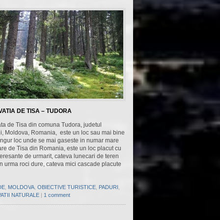
ATIA DE TISA – TUDORA
ta de Tisa din comuna Tudora, judetul
i, Moldova, Romania, este un loc sau mai bine
singur loc unde se mai gaseste in numar mare
re de Tisa din Romania, este un loc placut cu
eresante de urmarit, cateva lunecari de teren
n urma roci dure, cateva mici cascade placute
DE
,
MOLDOVA
,
OBIECTIVE TURISTICE
,
PADURI
,
ATII NATURALE
|
1 comment