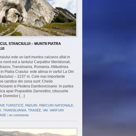
UL STANCIULUI – MUNTII PIATRA
UI
raiului este un lant muntos calcaros aflat in
e nord-est a lantului Carpatilor Meridionali,
Brasov, Transilvania, Romania. Altitudinea
n Piatra Craiului este atinsa in varful La Om
Baciului) – 2237 m. Cele mai importante
e carstice din zona sunt: Cheile
cioarei si Pestera Dambovicioarei. In partea
ica apar Prapastiile Zarnestilor, izbucurile
le Domnilor […]
IVE TURISTICE
,
PADURI
,
PARCURI NATIONALE
,
I
,
TRANSILVANIA
,
TRASEE
,
VAI
,
VARFURI
ASE
|
no comments