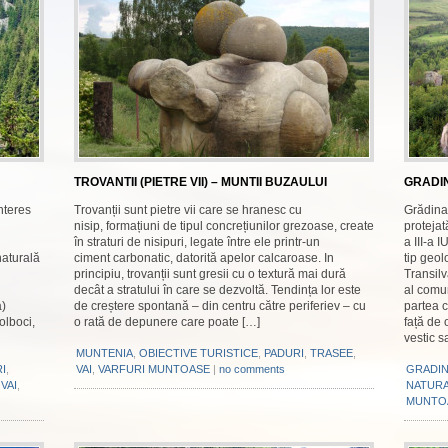
TROVANTII (PIETRE VII) – MUNTII BUZAULUI
GRADIN
nteres
Trovanții sunt pietre vii care se hranesc cu
Grădina
nisip, formațiuni de tipul concrețiunilor grezoase, create
protejat
în straturi de nisipuri, legate între ele printr-un
a III-a 
naturală
ciment carbonatic, datorită apelor calcaroase. In
tip geol
principiu, trovanții sunt gresii cu o textură mai dură
Transilv
decât a stratului în care se dezvoltă. Tendința lor este
al comun
a)
de creștere spontană – din centru către periferiev – cu
partea c
olboci,
o rată de depunere care poate […]
față de 
vestic s
MUNTENIA
,
OBIECTIVE TURISTICE
,
PADURI
,
TRASEE
,
I
,
VAI
,
VARFURI MUNTOASE
|
no comments
GRADIN
,
VAI
,
NATUR
MUNTO