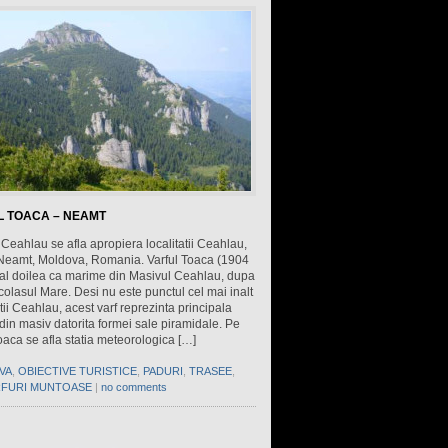
L TOACA – NEAMT
Ceahlau se afla apropiera localitatii Ceahlau,
 Neamt, Moldova, Romania. Varful Toaca (1904
 al doilea ca marime din Masivul Ceahlau, dupa
colasul Mare. Desi nu este punctul cel mai inalt
ii Ceahlau, acest varf reprezinta principala
 din masiv datorita formei sale piramidale. Pe
oaca se afla statia meteorologica […]
VA
,
OBIECTIVE TURISTICE
,
PADURI
,
TRASEE
,
RFURI MUNTOASE
|
no comments