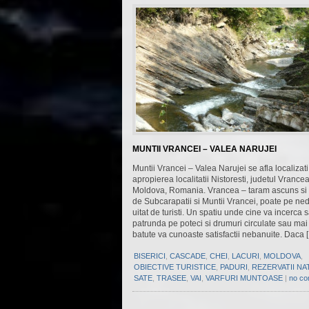
MUNTII VRANCEI – VALEA NARUJEI
Muntii Vrancei – Valea Narujei se afla localizati
apropierea localitatii Nistoresti, judetul Vrancea
Moldova, Romania. Vrancea – taram ascuns si o
de Subcarapatii si Muntii Vrancei, poate pe ne
uitat de turisti. Un spatiu unde cine va incerca 
patrunda pe poteci si drumuri circulate sau mai
batute va cunoaste satisfactii nebanuite. Daca 
BISERICI
,
CASCADE
,
CHEI
,
LACURI
,
MOLDOVA
,
OBIECTIVE TURISTICE
,
PADURI
,
REZERVATII N
SATE
,
TRASEE
,
VAI
,
VARFURI MUNTOASE
|
no c