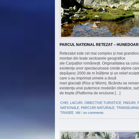
PARCUL NATIONAL RETEZAT – HUNEDOA
Retezatul este cel mai complex și mai grandio
montan din toate sectoarele geografice
ale Carpaților românești. Originalitatea sa cons
existența unor spectaculoase creste alpine car
depășesc 2000 de m înălțime și un relief sculptu
care s-au imprimat urmele a două
mari glaciații (Riss și Würm), făcându-se remar
existența unei puternice modelări climatice, su
de trepte (Platforma de eroziune […]
CHEI
,
LACURI
,
OBIECTIVE TURISTICE
,
PADURI
,
NATIONALE
,
PARCURI NATURALE
,
TRANSILVANI
TRASEE
,
VAI
|
no comments