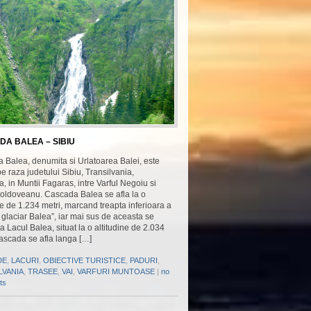
A BALEA – SIBIU
 Balea, denumita si Urlatoarea Balei, este
pe raza judetului Sibiu, Transilvania,
 in Muntii Fagaras, intre Varful Negoiu si
Moldoveanu. Cascada Balea se afla la o
ne de 1.234 metri, marcand treapta inferioara a
i glaciar Balea”, iar mai sus de aceasta se
a Lacul Balea, situat la o altitudine de 2.034
ascada se afla langa […]
DE
,
LACURI
,
OBIECTIVE TURISTICE
,
PADURI
,
LVANIA
,
TRASEE
,
VAI
,
VARFURI MUNTOASE
|
no
ts