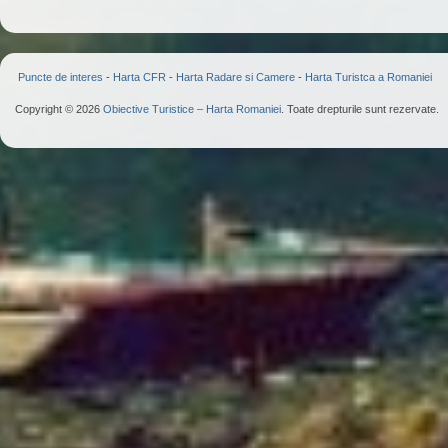
Puncte de interes
-
Harta CFR
-
Harta Radare si Camere
-
Harta Turistca a Romaniei
Copyright © 2026
Obiective Turistice – Harta Romaniei
. Toate drepturile sunt rezervate.