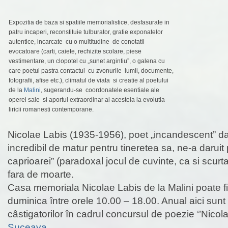
Expozitia de baza si spatiile memorialistice, desfasurate in
patru incaperi, reconstituie tulburator, gratie exponatelor
autentice, incarcate cu o multitudine de conotatii
evocatoare (carti, caiete, rechizite scolare, piese
vestimentare, un clopotel cu „sunet argintiu”, o galena cu
care poetul pastra contactul cu zvonurile lumii, documente,
fotografii, afise etc.), climatul de viata si creatie al poetului
de la
Malini
, sugerandu-se coordonatele esentiale ale
operei sale si aportul extraordinar al acesteia la evolutia
liricii romanesti contemporane.
Nicolae Labis (1935-1956), poet „incandescent” dar
incredibil de matur pentru tineretea sa, ne-a daruit
caprioarei” (paradoxal jocul de cuvinte, ca si scurt
fara de moarte.
Casa memoriala Nicolae Labis de la Malini poate fi
duminica între orele 10.00 – 18.00. Anual aici sunt
câstigatorilor în cadrul concursul de poezie ‘’Nicola
Suceava
.