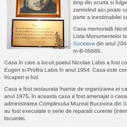
timp din scurta si fulg
zamislind aici poate c
parte a inestimabilei s
Casa memorială Nicola
Lista Monumentelor Is
Suceava
din anul 2004
m-B-05685.
Casa în care a locuit poetul Nicolae Labis a fost con
Eugen si Profira Labis în anul 1954. Casa este co
încaperi si hol.
Casa a fost restaurata înainte de organizarea ei c
anul 1975, în aceasta casa a fost amenajat o cas
administrarea Complexului Muzeal Bucovina din
S
au fost executate o serie de reparatii curente (inter
locuintei.