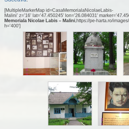
[MultipleMarkerMap id=CasaMemorialaNicolaeLabis-
Malini’ z=’16’ lat=’47.450245′ lon=’26.084031′ marker=’47.
Memoriala Nicolae Labis – Malini
,https://pe-harta.ro/images
h=’400′]