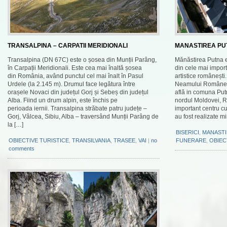
TRANSALPINA – CARPATII MERIDIONALI
MANASTIREA PU
Transalpina (DN 67C) este o șosea din Munții Parâng,
Mănăstirea Putna e
în Carpații Meridionali. Este cea mai înaltă șosea
din cele mai import
din România, având punctul cel mai înalt în Pasul
artistice românești
Urdele (la 2.145 m). Drumul face legătura între
Neamului Românes
orașele Novaci din județul Gorj și Sebeș din județul
află in comuna Putn
Alba. Fiind un drum alpin, este închis pe
nordul Moldovei, R
perioada iernii. Transalpina străbate patru județe –
important centru cu
Gorj, Vâlcea, Sibiu, Alba – traversând Munții Parâng de
au fost realizate m
la […]
BISERICI
,
MANASTI
OBIECTIVE TURISTICE
,
TRANSILVANIA
,
TRASEE
,
VAI
|
no
FUNERARE
,
OBIEC
comments