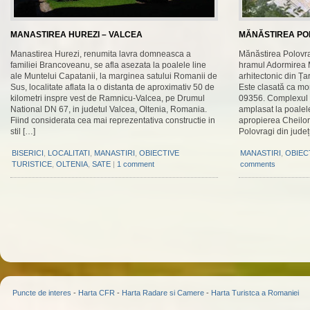
MANASTIREA HUREZI – VALCEA
MĂNĂSTIREA PO
Manastirea Hurezi, renumita lavra domneasca a
Mănăstirea Polovra
familiei Brancoveanu, se afla asezata la poalele line
hramul Adormirea 
ale Muntelui Capatanii, la marginea satului Romanii de
arhitectonic din Ț
Sus, localitate aflata la o distanta de aproximativ 50 de
Este clasată ca mo
kilometri inspre vest de Ramnicu-Valcea, pe Drumul
09356. Complexul 
National DN 67, in judetul Valcea, Oltenia, Romania.
amplasat la poalele
Fiind considerata cea mai reprezentativa constructie in
apropierea Cheilor 
stil […]
Polovragi din județ
BISERICI
,
LOCALITATI
,
MANASTIRI
,
OBIECTIVE
MANASTIRI
,
OBIEC
TURISTICE
,
OLTENIA
,
SATE
|
1 comment
comments
Puncte de interes
-
Harta CFR
-
Harta Radare si Camere
-
Harta Turistca a Romaniei