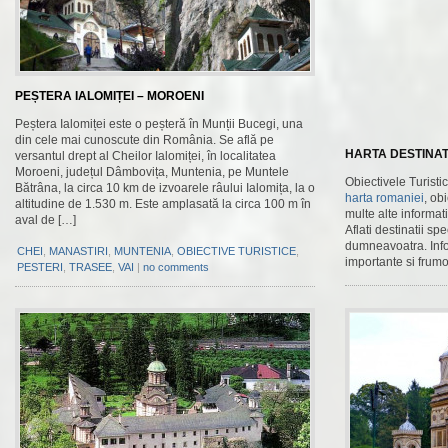
PEȘTERA IALOMIȚEI – MOROENI
Peștera Ialomiței este o peșteră în Munții Bucegi, una
din cele mai cunoscute din România. Se află pe
HARTA DESTINATI
versantul drept al Cheilor Ialomiței, în localitatea
Moroeni, județul Dâmbovița, Muntenia, pe Muntele
Obiectivele Turisti
Bătrâna, la circa 10 km de izvoarele râului Ialomița, la o
harta romaniei
, ob
altitudine de 1.530 m. Este amplasată la circa 100 m în
multe alte informatii
aval de […]
Aflati destinatii s
dumneavoatra. Infor
CHEI
,
MANASTIRI
,
MUNTENIA
,
OBIECTIVE TURISTICE
,
importante si frum
PESTERI
,
TRASEE
,
VAI
|
no comments