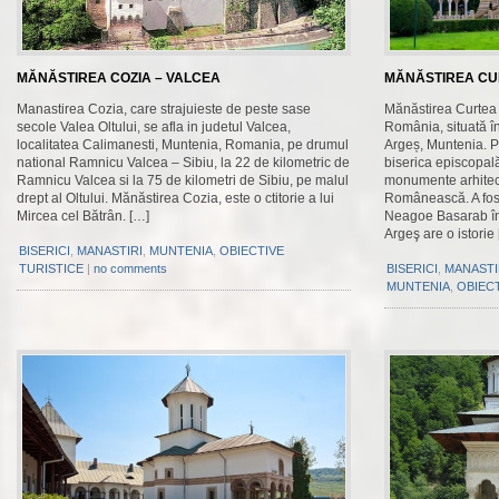
MĂNĂSTIREA COZIA – VALCEA
MĂNĂSTIREA CU
Manastirea Cozia, care strajuieste de peste sase
Mănăstirea Curtea 
secole Valea Oltului, se afla in judetul Valcea,
România, situată în
localitatea Calimanesti, Muntenia, Romania, pe drumul
Argeș, Muntenia. P
national Ramnicu Valcea – Sibiu, la 22 de kilometric de
biserica episcopală
Ramnicu Valcea si la 75 de kilometri de Sibiu, pe malul
monumente arhitec
drept al Oltului. Mănăstirea Cozia, este o ctitorie a lui
Românească. A fost 
Mircea cel Bătrân. […]
Neagoe Basarab în
Argeş are o istorie
BISERICI
,
MANASTIRI
,
MUNTENIA
,
OBIECTIVE
TURISTICE
|
no comments
BISERICI
,
MANASTI
MUNTENIA
,
OBIECT