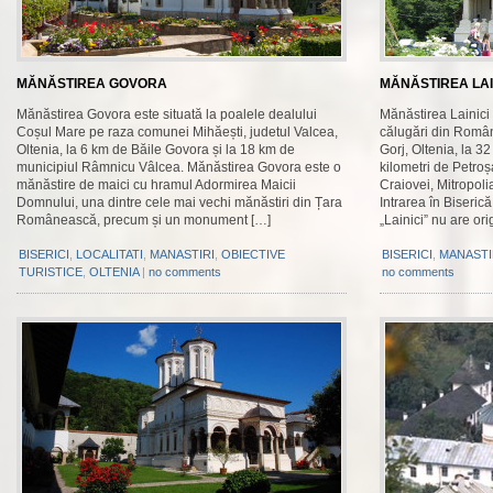
MĂNĂSTIREA GOVORA
MĂNĂSTIREA LAI
Mănăstirea Govora este situată la poalele dealului
Mănăstirea Lainici
Coșul Mare pe raza comunei Mihăești, judetul Valcea,
călugări din România
Oltenia, la 6 km de Băile Govora și la 18 km de
Gorj, Oltenia, la 32
municipiul Râmnicu Vâlcea. Mănăstirea Govora este o
kilometri de Petroș
mănăstire de maici cu hramul Adormirea Maicii
Craiovei, Mitropoli
Domnului, una dintre cele mai vechi mănăstiri din Țara
Intrarea în Biseri
Românească, precum și un monument […]
„Lainici” nu are ori
BISERICI
,
LOCALITATI
,
MANASTIRI
,
OBIECTIVE
BISERICI
,
MANASTI
TURISTICE
,
OLTENIA
|
no comments
no comments