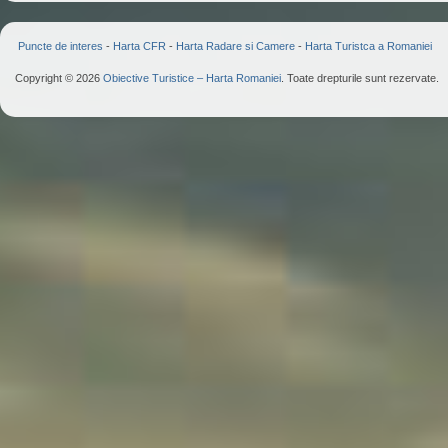
Puncte de interes
-
Harta CFR
-
Harta Radare si Camere
-
Harta Turistca a Romaniei
Copyright © 2026
Obiective Turistice – Harta Romaniei
. Toate drepturile sunt rezervate.