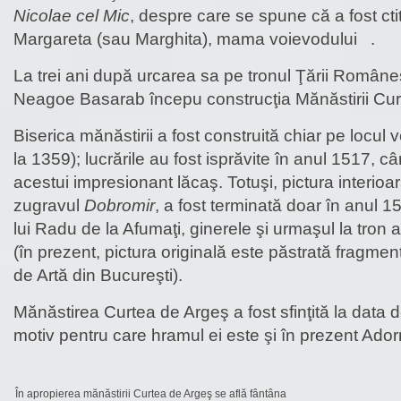
Nicolae cel Mic
, despre care se spune că a fost ct
Margareta (sau Marghita), mama voievodului .
La trei ani după urcarea sa pe tronul Ţării Româneş
Neagoe Basarab începu construcţia Mănăstirii Cur
Biserica mănăstirii a fost construită chiar pe locul v
la 1359); lucrările au fost isprăvite în anul 1517, câ
acestui impresionant lăcaş. Totuşi, pictura interioar
zugravul
Dobromir
, a fost terminată doar în anul 1
lui Radu de la Afumaţi, ginerele şi urmaşul la tron
(în prezent, pictura originală este păstrată fragme
de Artă din Bucureşti).
Mănăstirea Curtea de Argeş a fost sfinţită la data
motiv pentru care hramul ei este şi în prezent Ado
În apropierea mănăstirii Curtea de Argeş se află fântâna