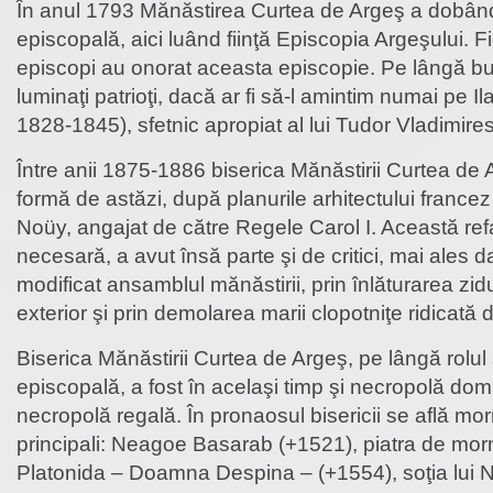
În anul 1793 Mănăstirea Curtea de Argeş a dobând
episcopală, aici luând fiinţă Episcopia Argeşului. 
episcopi au onorat aceasta episcopie. Pe lângă buni
luminaţi patrioţi, dacă ar fi să-l amintim numai pe I
1828-1845), sfetnic apropiat al lui Tudor Vladimire
Între anii 1875-1886 biserica Mănăstirii Curtea de A
formă de astăzi, după planurile arhitectului franc
Noüy, angajat de către Regele Carol I. Această ref
necesară, a avut însă parte şi de critici, mai ales da
modificat ansamblul mănăstirii, prin înlăturarea zidul
exterior şi prin demolarea marii clopotniţe ridicată
Biserica Mănăstirii Curtea de Argeş, pe lângă rolul
episcopală, a fost în acelaşi timp şi necropolă domn
necropolă regală. În pronaosul bisericii se află morm
principali: Neagoe Basarab (+1521), piatra de mo
Platonida – Doamna Despina – (+1554), soţia lui 