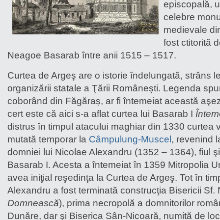
episcopală, u
celebre monu
medievale d
fost ctitorită
Neagoe Basarab între anii 1515 – 1517.
Curtea de Argeş are o istorie îndelungată, strâns l
organizării statale a Ţării Româneşti. Legenda sp
coborând din Făgăraș, ar fi întemeiat această aşe
cert este că aici s-a aflat curtea lui Basarab I
Întem
distrus în timpul atacului maghiar din 1330 curtea 
mutată temporar la
Câmpulung-Muscel
, revenind l
domniei lui Nicolae Alexandru (1352 – 1364), fiul şi
Basarab I. Acesta a întemeiat în 1359 Mitropolia Un
avea iniţial reşedinţa la Curtea de Argeş. Tot în ti
Alexandru a fost terminată construcţia Bisericii Sf. 
Domnească
), prima necropolă a domnitorilor român
Dunăre, dar şi Biserica Sân-Nicoară, numită de loc