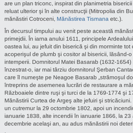
are un plan triconc, inspirat din planimetria bisericii
reluat ulterior şi în alte construcţii (Mitropolia din B
mănăstiri Cotroceni,
Mănăstirea Tismana
etc.).
În decursul timpului au venit peste această mănăst
primejdii. În iarna anului 1611, principele Ardealulu
oastea lui, au jefuit din biserică şi din morminte tot
acoperişul de plumb şi cositor al bisericii, lăsând-o
intemperii. Domnitorul Matei Basarab (1632-1654) a
înzestrat-o, iar mai târziu domnitorul Şerban Cant
care îl numeşte pe Neagoe Basarab „strămoşul do
întreprins de asemenea lucrări de restaurare a mănă
Războaiele dintre ruşi şi turci de la 1769-1774 şi
Mănăstirii Curtea de Argeş alte jefuiri şi stricăciuni
un cutremur la 29 octombrie 1802, apoi un incendiu
ianuarie 1838, alte incendii în ianuarie 1866, la 23 
decembrie acelaşi an, au adus mănăstirii noi deteri