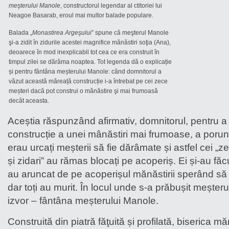
meşterului Manole
, constructorul legendar al ctitoriei lui
Neagoe Basarab, eroul mai multor balade populare.
Balada „
Monastirea Argeşului
” spune că meşterul Manole
şi-a zidit în zidurile acestei magnifice mănăstiri soţia (Ana),
deoarece în mod inexplicabil tot cea ce era construit în
timpul zilei se dărâma noaptea. Tot legenda dă o explicație
și pentru fântâna meșterului Manole: când domnitorul a
văzut această măreață construcție i-a întrebat pe cei zece
meșteri dacă pot construi o mănăstire şi mai frumoasă
decât aceasta.
Aceștia răspunzând afirmativ, domnitorul, pentru a
construcție a unei mânăstiri mai frumoase, a porun
erau urcați meșterii să fie dărâmate și astfel cei „z
și zidari” au rămas blocați pe acoperiș. Ei și-au făcut
au aruncat de pe acoperișul mănăstirii sperând să
dar toți au murit. În locul unde s-a prăbușit mește
izvor – fântâna meșterului Manole.
Construită din piatră făţuită și profilată, biserica m