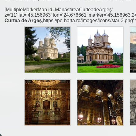
[MultipleMarkerMap id=MănăstireaCurteadeArgeş’
z=’11’ lat=’45.156963′ lon=’24.676661′ marker=’45.156963,2
Curtea de Argeş
,https://pe-harta.ro/images/icons/star-3.png’