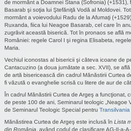
de mormânt a Doamnei Stana (Sofronia) (+1531), f
Basarab şi soţia lui Ştefăniţă Vodă al Moldovei. Tot 
mormânt a voievodului Radu de la Afumaţi (+1529
Ruxanda, fiica lui Neagoe Basarab, cel care în anu
zugrăvit această biserică. Tot în pronaos se află m
României: regele Carol I şi regina Elisabeta, regel
Maria.
Vechiul iconostas al bisericii şi câteva icoane de p
Cantacuzino (a doua jumătate a sec. XVII), se află
de artă bisericească din cadrul Mănăstirii Curtea d
fi văzută o evanghelie scrisă cu litere de aur de c
În cadrul Mănăstirii Curtea de Argeş a funcţionat, cu
de peste 100 de ani, Seminarul teologic „Neagoe V
de Seminarul Teologic Special pentru
Transilvania
Mănăstirea Curtea de Argeş este inclusă în
Lista 
din România
, având codul de clasificare AG-II-a-