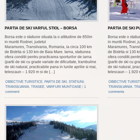
PARTIA DE SKI VARFUL STIOL – BORSA
PARTIA DE SKI 
Borsa este o statiune situata la o altitudine de 850m
Borsa este o statiu
in muntii Rodnei, judetul
in muntii Rodnei, j
Maramures, Transilvania, Romania, la circa 100 km
Maramures, Transil
de Bistrita si 130 km de Baia Mare. Iarna, statiunea
de Bistrita si 130 
ofera conditii pentru practicarea sporturilor de iarna
ofera conditii pentr
(partii de ski cu grade variate de dificultate, trambuline
(partii de ski cu gr
de ski natural, practicabile pana in lunile aprilie si mai,
de ski natural, prac
telescaun – 1.920 m si de […]
telescaun – 1.920 
OBIECTIVE TURISTICE
,
PARTII DE SKI
,
STATIUNI
,
OBIECTIVE TURIST
TRANSILVANIA
,
TRASEE
,
VARFURI MUNTOASE
|
1
TRANSILVANIA
,
TR
comment
comments