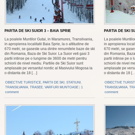
PARTIA DE SKI SUIOR 3 – BAIA SPRIE
PARTIA DE SKI S
La poalele Muntilor Gutai, in Maramures, Transilvania,
La poalele Muntilo
in apropierea localitatii Baia Sprie, la o altitudine de
in apropierea locali
670 metri, se gaseste una dintre renumitele baze de ski
670 metri, se gase
din Romania, Baza de Ski Suior. La Suior veti gasi 3
din Romania, Baza 
partii intinse pe o lungime de 3600 de metri pentru
partii intinse pe o
schiorii de nivel mediu. Partiile de Ski Suior sunt
schiorii de nivel me
amplasate pe versantul nordic al Masivului Mogosa la
amplasate pe versa
o distanta de 18 […]
o distanta de 18 […
OBIECTIVE TURISTICE
,
PARTII DE SKI
,
STATIUNI
,
OBIECTIVE TURIST
TRANSILVANIA
,
TRASEE
,
VARFURI MUNTOASE
|
1
TRANSILVANIA
,
TR
comment
comment