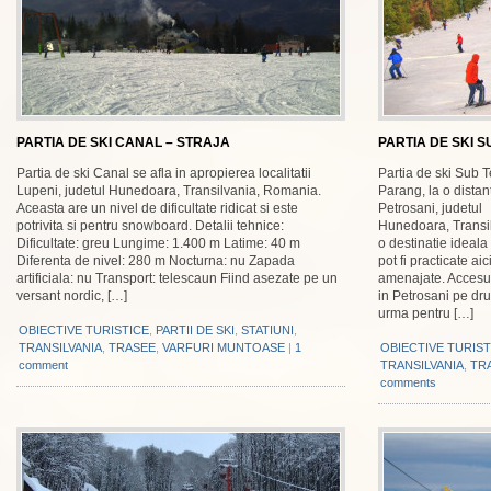
PARTIA DE SKI CANAL – STRAJA
PARTIA DE SKI 
Partia de ski Canal se afla in apropierea localitatii
Partia de ski Sub T
Lupeni, judetul Hunedoara, Transilvania, Romania.
Parang, la o dista
Aceasta are un nivel de dificultate ridicat si este
Petrosani, judetul
potrivita si pentru snowboard. Detalii tehnice:
Hunedoara, Transi
Dificultate: greu Lungime: 1.400 m Latime: 40 m
o destinatie ideala
Diferenta de nivel: 280 m Nocturna: nu Zapada
pot fi practicate ai
artificiala: nu Transport: telescaun Fiind asezate pe un
amenajate. Accesul
versant nordic, […]
in Petrosani pe dr
urma pentru […]
OBIECTIVE TURISTICE
,
PARTII DE SKI
,
STATIUNI
,
TRANSILVANIA
,
TRASEE
,
VARFURI MUNTOASE
|
1
OBIECTIVE TURIST
comment
TRANSILVANIA
,
TR
comments