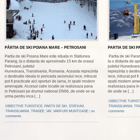
PÂRTIA DE SKI POIANA MARE – PETROSANI
PARTIA DE SKI 
Partia de ski Poiana Mare este situata in Statiunea
Partia de ski Paran
Parang, la o distanta de aproximativ 15 km de orasul
la o distanta de ap
Petrosani, judetul
judetul Hunedoara
Hunedoara, Transilvania, Romania. Aceasta reprezinta
reprezinta o destin
o destinatie ideala in perioada sezonului rece, intrucat
rece, intrucat pot fi
pot fi practicate aici sporturi de iarna, in spatii modern
spatii modern amen
amenajate. Accesul catre locatie se realizeaza pana
realizeaza pana in
in Petrosani pe drumul national DN66, de unde se va
de unde se […]
urma pentru inca […]
OBIECTIVE TURIST
OBIECTIVE TURISTICE
,
PARTII DE SKI
,
STATIUNI
,
TRANSILVANIA
,
TR
TRANSILVANIA
,
TRASEE
,
VAI
,
VARFURI MUNTOASE
|
no
comments
comments