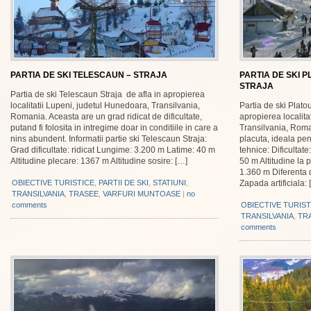
PARTIA DE SKI TELESCAUN – STRAJA
PARTIA DE SKI 
STRAJA
Partia de ski Telescaun Straja de afla in apropierea
localitatii Lupeni, judetul Hunedoara, Transilvania,
Partia de ski Plato
Romania. Aceasta are un grad ridicat de dificultate,
apropierea localita
putand fi folosita in intregime doar in conditiile in care a
Transilvania, Roma
nins abundent. Informatii partie ski Telescaun Straja:
placuta, ideala pent
Grad dificultate: ridicat Lungime: 3.200 m Latime: 40 m
tehnice: Dificulta
Altitudine plecare: 1367 m Altitudine sosire: […]
50 m Altitudine la p
1.360 m Diferenta 
OBIECTIVE TURISTICE
,
PARTII DE SKI
,
STATIUNI
,
Zapada artificiala: 
TRANSILVANIA
,
TRASEE
,
VARFURI MUNTOASE
|
no
comments
OBIECTIVE TURIST
TRANSILVANIA
,
TR
comments