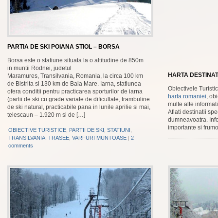
PARTIA DE SKI POIANA STIOL – BORSA
Borsa este o statiune situata la o altitudine de 850m
in muntii Rodnei, judetul
HARTA DESTINATI
Maramures, Transilvania, Romania, la circa 100 km
de Bistrita si 130 km de Baia Mare. Iarna, statiunea
Obiectivele Turisti
ofera conditii pentru practicarea sporturilor de iarna
harta romaniei
, ob
(partii de ski cu grade variate de dificultate, trambuline
multe alte informatii
de ski natural, practicabile pana in lunile aprilie si mai,
Aflati destinatii s
telescaun – 1.920 m si de […]
dumneavoatra. Infor
importante si frum
OBIECTIVE TURISTICE
,
PARTII DE SKI
,
STATIUNI
,
TRANSILVANIA
,
TRASEE
,
VARFURI MUNTOASE
|
2
comments