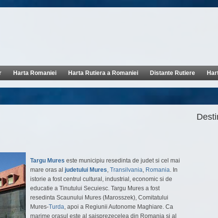
r
Harta Romaniei
Harta Rutiera a Romaniei
Distante Rutiere
Har
Destin
Targu Mures
este municipiu resedinta de judet si cel mai
mare oras al
judetului Mures
,
Transilvania
,
Romania
. In
istorie a fost centrul cultural, industrial, economic si de
educatie a Tinutului Secuiesc. Targu Mures a fost
resedinta Scaunului Mures (Marosszek), Comitatului
Mures-
Turda
, apoi a Regiunii Autonome Maghiare. Ca
marime orasul este al saisprezecelea din Romania si al