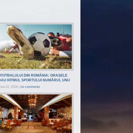
FOTBALULUI DIN ROMÂNIA: ORAȘELE
DAU RITMUL SPORTULUI NUMĂRUL UNU
mai 22, 2026
|
no comments