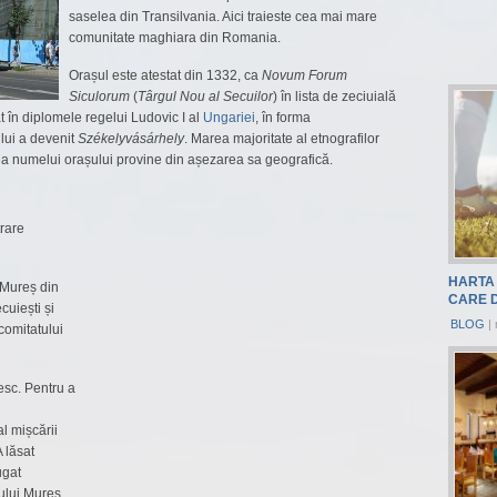
saselea din Transilvania. Aici traieste cea mai mare
comunitate maghiara din Romania.
Orașul este atestat din 1332, ca
Novum Forum
Siculorum
(
Târgul Nou al Secuilor
) în lista de zeciuială
 în diplomele regelui Ludovic I al
Ungariei
, în forma
ului a devenit
Székelyvásárhely
. Marea majoritate al etnografilor
 a numelui orașului provine din așezarea sa geografică.
trare
HARTA 
 Mureș din
CARE 
cuiești și
BLOG
|
comitatului
gesc. Pentru a
al mișcării
 lăsat
ugat
âului Mureș.