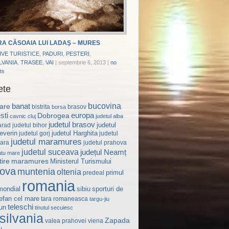
A CĂSOAIA LUI LADAŞ – MURES
IVE TURISTICE
,
PADURI
,
PESTERI
,
LVANIA
,
TRASEE
,
VAI
|
septembrie 6, 2013
|
no
ts
ete
bucovina
are
banat
bistrita
brasov
borsa
sti
Dobrogea
europa
cavnic
cluj
judetul alba
judetul brasov
judetul
judetul bihor
arad
everin
judetul Harghita
judetul gorj
judetul
judetul maramures
judetul prahova
ara
judetul suceava
județul Neamț
atu mare
ire
maramures
Ministerul Turismului
ova
muntenia
oltenia
primul
predeal
romania
mondial
sibiu
sporturi de
efan cel mare
tara romaneasca
targu-jiu
teleschi
un
tinutul secuiesc
silvania
Zapada
valea prahovei
viena