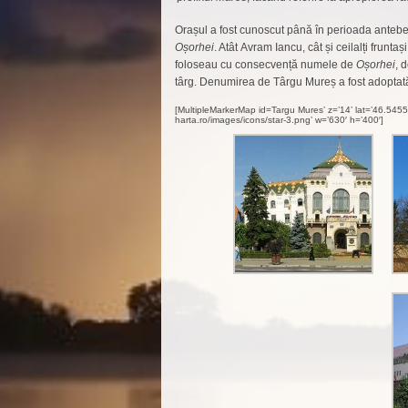
Orașul a fost cunoscut până în perioada anteb
Oșorhei
. Atât Avram Iancu, cât și ceilalți frunt
foloseau cu consecvență numele de
Oșorhei
, 
târg. Denumirea de Târgu Mureș a fost adoptată î
[MultipleMarkerMap id=Targu Mures’ z=’14’ lat=’46.54
harta.ro/images/icons/star-3.png’ w=’630′ h=’400′]