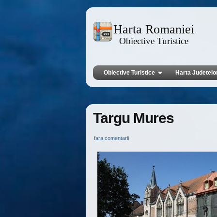
Harta Romaniei
Obiective Turistice
Obiective Turistice
Harta Judetelo
Targu Mures
fara comentarii