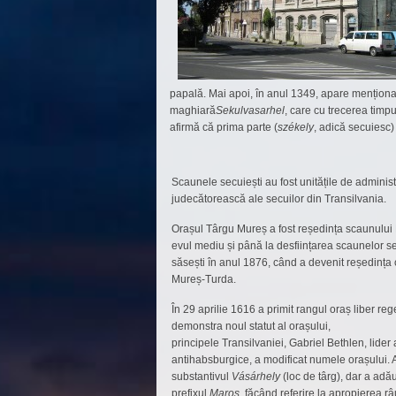
papală. Mai apoi, în anul 1349, apare menționat
maghiară
Sekulvasarhel
, care cu trecerea timp
afirmă că prima parte (
székely
, adică secuiesc)
Scaunele secuiești au fost unitățile de adminis
judecătorească ale secuilor din Transilvania.
Orașul Târgu Mureș a fost reședința scaunului
evul mediu și până la desființarea scaunelor se
săsești în anul 1876, când a devenit reședința 
Mureș-Turda.
În 29 aprilie 1616 a primit rangul oraș liber re
demonstra noul statut al orașului,
principele Transilvaniei, Gabriel Bethlen, lider 
antihabsburgice, a modificat numele orașului. A
substantivul
Vásárhely
(loc de târg), dar a adă
prefixul
Maros
, făcând referire la apropierea r