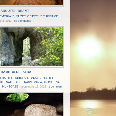
 ANCUTEI – NEAMT
EMORIALE
,
MUZEE
,
OBIECTIVE TURISTICE
|
e 8, 2013
|
no comments
 RÂMEȚULUI – ALBA
BIECTIVE TURISTICE
,
PADURI
,
PESTERI
,
ATII NATURALE
,
TRANSILVANIA
,
TRASEE
,
VAI
,
I MUNTOASE
|
septembrie 16, 2013
|
1 comment