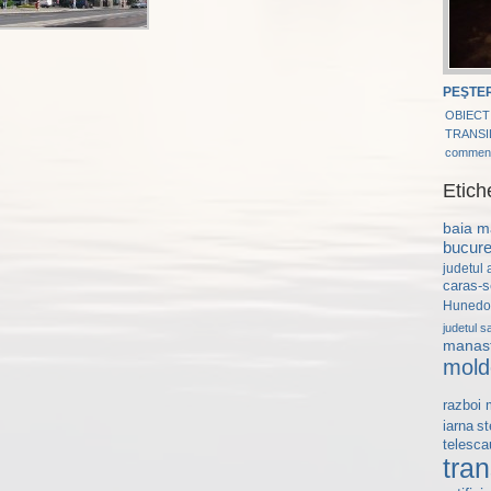
PEŞTER
OBIECT
TRANSI
commen
Etich
baia m
bucure
judetul 
caras-s
Hunedo
judetul s
manast
mold
razboi 
st
iarna
telesca
tran