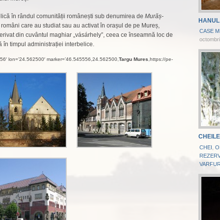
elică în rândul comunității românești sub denumirea de
Murăș-
HANUL
ași români care au studiat sau au activat în orașul de pe Mureș,
CASE M
derivat din cuvântul maghiar „vásárhely”, ceea ce înseamnă loc de
octombri
n timpul administrației interbelice.
5556′ lon=’24.562500′ marker=’46.545556,24.562500,
Targu Mures
,https://pe-
CHEILE
CHEI
,
O
REZERV
VARFUR