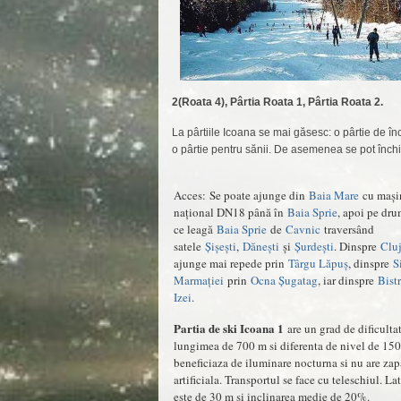
2(Roata 4), Pârtia Roata 1, Pârtia Roata 2.
La pârtiile Icoana se mai găsesc: o pârtie de în
o pârtie pentru sănii. De asemenea se pot închi
Acces: Se poate ajunge din
Baia Mare
cu maşi
naţional DN18 până în
Baia Sprie
, apoi pe dr
ce leagă
Baia Sprie
de
Cavnic
traversând
satele
Șișești
,
Dănești
și
Șurdești
. Dinspre
Clu
ajunge mai repede prin
Târgu Lăpuș
, dinspre
S
Marmației
prin
Ocna Șugatag
, iar dinspre
Bistr
Izei
.
Partia de ski Icoana 1
are un grad de dificulta
lungimea de 700 m si diferenta de nivel de 150
beneficiaza de iluminare nocturna si nu are za
artificiala. Transportul se face cu teleschiul. 
este de 30 m si inclinarea medie de 20%.