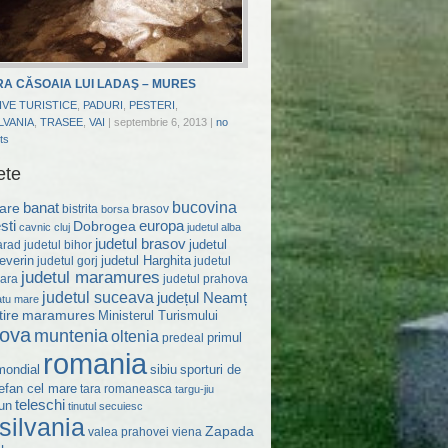
A CĂSOAIA LUI LADAŞ – MURES
IVE TURISTICE
,
PADURI
,
PESTERI
,
LVANIA
,
TRASEE
,
VAI
|
septembrie 6, 2013
|
no
ts
ete
bucovina
are
banat
bistrita
brasov
borsa
sti
Dobrogea
europa
cavnic
cluj
judetul alba
judetul brasov
judetul
judetul bihor
arad
everin
judetul Harghita
judetul gorj
judetul
judetul maramures
judetul prahova
ara
judetul suceava
județul Neamț
atu mare
ire
maramures
Ministerul Turismului
ova
muntenia
oltenia
primul
predeal
romania
mondial
sibiu
sporturi de
efan cel mare
tara romaneasca
targu-jiu
teleschi
un
tinutul secuiesc
silvania
Zapada
valea prahovei
viena