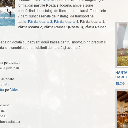
schiabil de la
Cavnic
măsoară 8,5 kilometri lungime şi e
format din
pârtiile Roata şi Icoana
, ambele zone
beneficiind de instalații de iluminare nocturnă. Toate cele
7 părtii sunt deservite de instalaţii de transport pe
cablu:
Pârtia Icoana 3
,
Pârtia Icoana 4
, Pârtia Icoana 1,
Pârtia Icoana 2, Pârtia Rainer 1(Roata 3), Pârtia Rainer
cepători dotată cu baby lift, două trasee pentru snow-tubing precum și
ria snowmobile pentru iubitorii de natură și aventură.
na pe drumul
umul judeţean
HARTA 
CARE 
j
se poate
ighetu
BLOG
|
ița
pe
Valea
te mediu,
 m,
pada
Latimea minima