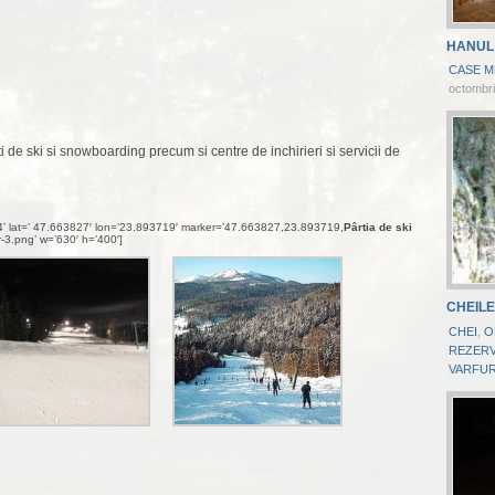
HANUL
CASE M
octombri
ti de ski si snowboarding precum si centre de inchirieri si servicii de
14’ lat=’ 47.663827′ lon=’23.893719′ marker=’47.663827,23.893719,
Pârtia de ski
r-3.png’ w=’630′ h=’400′]
CHEILE
CHEI
,
O
REZERV
VARFUR