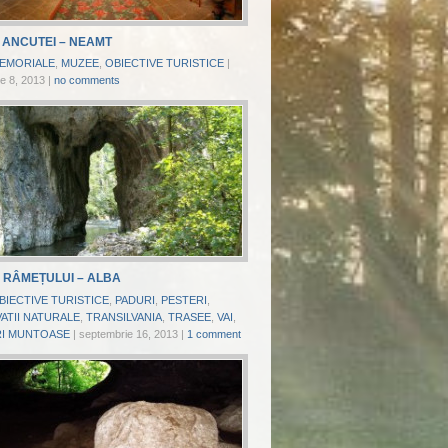
 ANCUTEI – NEAMT
EMORIALE
,
MUZEE
,
OBIECTIVE TURISTICE
|
e 8, 2013
|
no comments
 RÂMEȚULUI – ALBA
BIECTIVE TURISTICE
,
PADURI
,
PESTERI
,
ATII NATURALE
,
TRANSILVANIA
,
TRASEE
,
VAI
,
I MUNTOASE
|
septembrie 16, 2013
|
1 comment