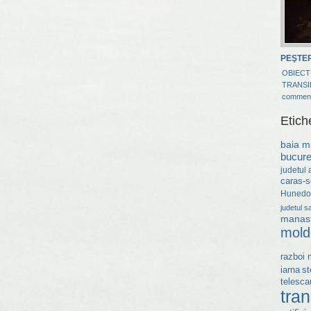
PEŞTER
OBIECT
TRANSI
commen
Etich
baia m
bucure
judetul 
caras-s
Hunedo
judetul s
manast
mold
razboi 
st
iarna
telesca
tran