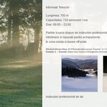
Informatii Teleschi
Lungimea: 700 m
Capacitatea: 720 persoane / ora
Orar: 09:00 – 23:00
Partiile Icoana dispun de instructori profesionis
intretinere si reparatii pentru echipamente.
In zona exista si trasee off-piste.
[MultipleMarkerMap id=PârtiadeskiIcoana1-Cavnic’ z=’
Icoana 1 – Cavnic
,https://pe-harta.ro/images/icons/sta
instructori profesionisti de ski