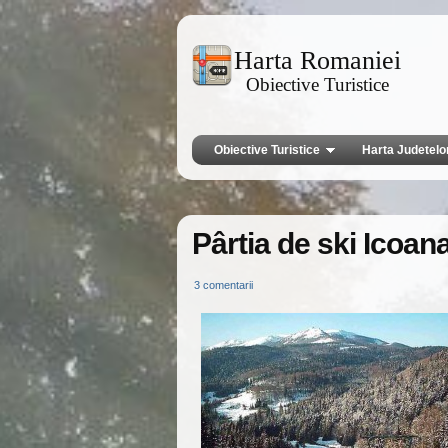
Harta Romaniei
Obiective Turistice
Obiective Turistice
Harta Judetelo
Pârtia de ski Icoan
3 comentarii