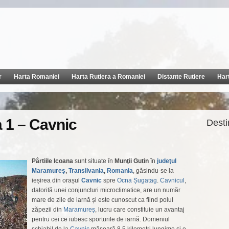
r
Harta Romaniei
Harta Rutiera a Romaniei
Distante Rutiere
Har
a 1 – Cavnic
Destin
Pârtiile Icoana
sunt situate în
Munţii Gutin
în
judeţul
Maramureş
,
Transilvania
,
Romania
, găsindu-se la
ieșirea din orașul
Cavnic
spre
Ocna Șugatag
.
Cavnicul
,
datorită unei conjuncturi microclimatice, are un număr
mare de zile de iarnă și este cunoscut ca fiind polul
zăpezii din
Maramureș
, lucru care constituie un avantaj
pentru cei ce iubesc sporturile de iarnă. Domeniul