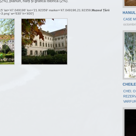
(2%), planuri, hărți și grafică istorică (2%).
=’15’ lat=’47.049196′ lon=’21.92359′ marker=’47.049196,21.92359,
Muzeul Țării
HANUL
r-3.png’ w=’630′ h=’400′]
CASE M
octombri
CHEILE
CHEI
,
O
REZERV
VARFUR