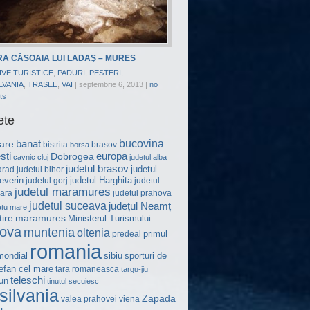
A CĂSOAIA LUI LADAŞ – MURES
IVE TURISTICE
,
PADURI
,
PESTERI
,
LVANIA
,
TRASEE
,
VAI
|
septembrie 6, 2013
|
no
ts
ete
bucovina
are
banat
bistrita
brasov
borsa
sti
Dobrogea
europa
cavnic
cluj
judetul alba
judetul brasov
judetul
judetul bihor
arad
everin
judetul Harghita
judetul gorj
judetul
judetul maramures
judetul prahova
ara
judetul suceava
județul Neamț
atu mare
ire
maramures
Ministerul Turismului
ova
muntenia
oltenia
primul
predeal
romania
mondial
sibiu
sporturi de
efan cel mare
tara romaneasca
targu-jiu
teleschi
un
tinutul secuiesc
silvania
Zapada
valea prahovei
viena