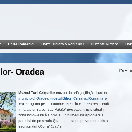
r
Harta Romaniei
Harta Rutiera a Romaniei
Distante Rutiere
Har
ilor- Oradea
Destin
Muzeul Țării Crișurilor
muzeu de artă și știință, situat în
municipiul Oradea
,
judetul Bihor
,
Crisana
,
Romania
, a
fost inaugurat pe 17 ianuarie 1971, în clădirea restaurată
a Palatului Baroc (sau
Palatul Episcopal
). Este situat în
zona nord-vestică a orașului din imediata apropiere a
parcului de pe strada Ștrandului, unde pe vremuri exista
tradiționalul
Obor al Oradiei
.