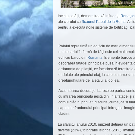
incinta cetății, demonstrează influența
Renașteri
ale clerului cu
Scaunul Papal de la Roma
. Astf
pentru a executa noile sisteme de fortificații, pa
Palatul reprezintă un edificiu de mari dimensi
din trei aripi în formă de
U
și este cel mai amplu
edificiu baroc din
România
. Elemente baroce a
decorarea fațadei principale pusă în evidență g
ordonanța de pilaștri, ce încadrează ferestrele
ondulate ale primului etaj, la cele cu rame sim
dreptunghiulare de la etajul al doilea.
Accentuarea decorației baroce pe partea centra
cu intrarea principală ieșită din linia fațadei și
corpul clădirii prin laturi scurte, curbe, ca și m
capetelor frontonului principal întregesc imag
clădirii.
La sfârșitul anului 2010, muzeul deținea un pa
diverse (23%), fotografie istorică (20%), invita