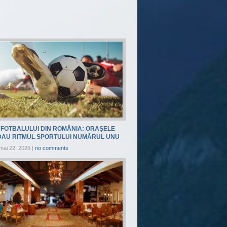
FOTBALULUI DIN ROMÂNIA: ORAȘELE
DAU RITMUL SPORTULUI NUMĂRUL UNU
mai 22, 2026
|
no comments