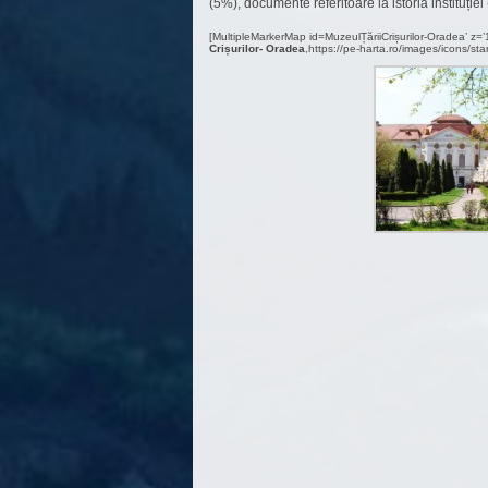
(5%), documente referitoare la istoria instituției 
[MultipleMarkerMap id=MuzeulȚăriiCrișurilor-Oradea’ z
Crișurilor- Oradea
,https://pe-harta.ro/images/icons/sta