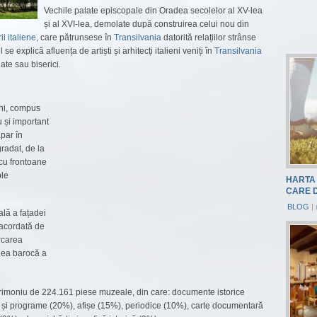
Vechile palate episcopale din Oradea secolelor al XV-lea
și al XVI-lea, demolate după construirea celui nou din
i italiene
, care pătrunsese în
Transilvania
datorită relațiilor strânse
el se explică afluența de artiști și arhitecți italieni veniți în
Transilvania
late sau biserici.
uni, compus
 și important
par în
radat, de la
 cu frontoane
ple
HARTA 
CARE 
BLOG
|
lă a fațadei
 racordată de
arcarea
inea barocă a
trimoniu de 224.161 piese muzeale, din care: documente istorice
ții și programe (20%), afișe (15%), periodice (10%), carte documentară