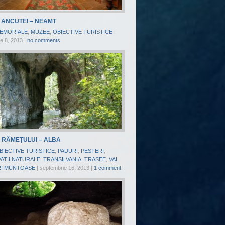
 ANCUTEI – NEAMT
EMORIALE
,
MUZEE
,
OBIECTIVE TURISTICE
|
e 8, 2013
|
no comments
 RÂMEȚULUI – ALBA
BIECTIVE TURISTICE
,
PADURI
,
PESTERI
,
ATII NATURALE
,
TRANSILVANIA
,
TRASEE
,
VAI
,
I MUNTOASE
|
septembrie 16, 2013
|
1 comment