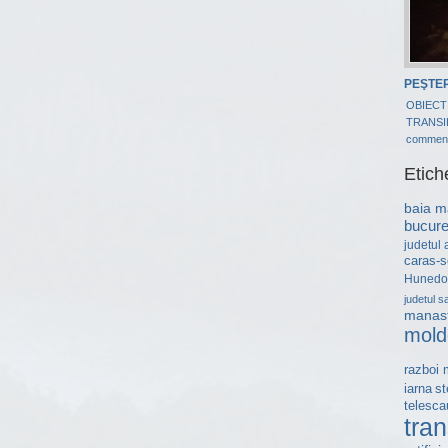
PEŞTER
OBIECT
TRANSI
commen
Etich
baia m
bucure
judetul 
caras-s
Hunedo
judetul s
manast
mold
razboi 
st
iarna
telesca
tran