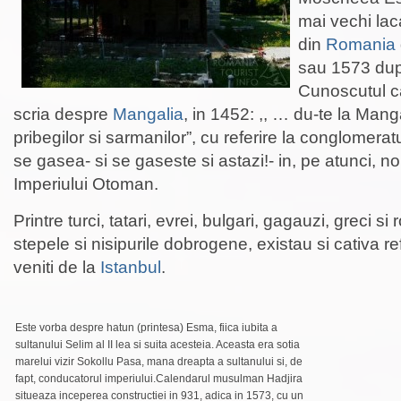
mai vechi la
din
Romania
sau 1573 dup
Cunoscutul ca
scria despre
Mangalia
, in 1452: ,, … du-te la Man
pribegilor si sarmanilor”, cu referire la conglomeratu
se gasea- si se gaseste si astazi!- in, pe atunci, n
Imperiului Otoman.
Printre turci, tatari, evrei, bulgari, gagauzi, greci si 
stepele si nisipurile dobrogene, existau si cativa ref
veniti de la
Istanbul
.
Este vorba despre hatun (printesa) Esma, fiica iubita a
sultanului Selim al II lea si suita acesteia. Aceasta era sotia
marelui vizir Sokollu Pasa, mana dreapta a sultanului si, de
fapt, conducatorul imperiului.Calendarul musulman Hadjira
situeaza inceperea constructiei in 931, adica in 1573, cu un