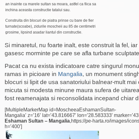
an inainte ca marele sultan sa moara, astfel ca fiica sa
inchina aceasta constructie tatalui sau.
Construita din blocuri de piatra prinse cu bare de fier
turnate(scoabe), zidurile moscheii au 85 de centimetri
grosime, lipsind asadar liantul din constructie.
Si minaretul, nu foarte inalt, este construit la fel, i
gasesc morminte pe care se afla turbane sculptate,
Pacat ca nu exista indicatoare catre singurul mo
ramas in picioare in
Mangalia
, un monument stingh
blocuri si lipit de usa sanatoriului balnear-mult ma
micuta si modesta minune maura sufera de uitarea tu
fost reamenajata si reconsolidata incepand chiar d
[MultipleMarkerMap id=MoscheeaEshamanSultan-
Mangalia’ z=’16’ lat=’43.816667′ lon=’28.583333′ marker=’4
Eshaman Sultan – Mangalia
,https://pe-harta.ro/images/icon
h=’400′]