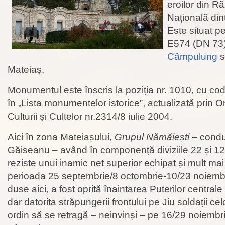
eroilor din Ră
Națională din
Este situat 
E574 (DN 73)
Câmpulung
s
Mateiaș.
Monumentul este înscris la poziția nr. 1010, cu c
în „Lista monumentelor istorice”, actualizată prin Or
Culturii și Cultelor nr.2314/8 iulie 2004.
Aici în zona Mateiașului,
Grupul Nămăiești
– condu
Găiseanu – având în componență diviziile 22 și 12 I
reziste unui inamic net superior echipat și mult mai 
perioada 25 septembrie/8 octombrie-10/23 noiembr
duse aici, a fost oprită înaintarea Puterilor centr
dar datorita străpungerii frontului pe Jiu soldații celo
ordin să se retragă – neinvinși – pe 16/29 noiembr