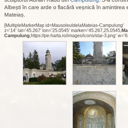
Albești în care arde o flacără veșnică în amintirea e
Mateiaș.
[MultipleMarkerMap id=MausoleuldelaMateias-Campulung’
z=’14’ lat=’45.267′ lon=’25.0545′ marker=’45.267,25.0545,
Ma
Campulung
,https://pe-harta.ro/images/icons/star-3.png’ w=’6