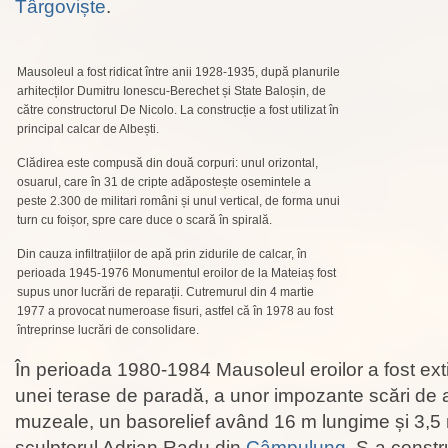
Târgoviște
.
Mausoleul a fost ridicat între anii 1928-1935, după planurile
arhitecților Dumitru Ionescu-Berechet și State Baloșin, de
către constructorul De Nicolo. La construcție a fost utilizat în
principal calcar de Albești.
Clădirea este compusă din două corpuri: unul orizontal,
osuarul, care în 31 de cripte adăpostește osemintele a
peste 2.300 de militari români și unul vertical, de forma unui
turn cu foișor, spre care duce o scară în spirală.
Din cauza infiltrațiilor de apă prin zidurile de calcar, în
perioada 1945-1976 Monumentul eroilor de la Mateiaș fost
supus unor lucrări de reparații. Cutremurul din 4 martie
1977 a provocat numeroase fisuri, astfel că în 1978 au fost
întreprinse lucrări de consolidare.
În perioada 1980-1984 Mausoleul eroilor a fost exti
unei terase de paradă, a unor impozante scări de
muzeale, un basorelief având 16 m lungime și 3,5 
sculptorul Adrian Radu din
Câmpulung
. S-a constr