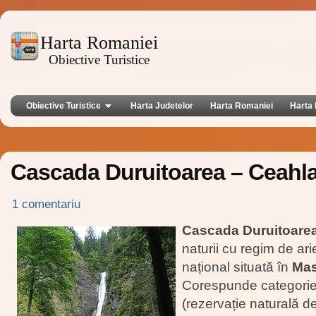
Harta Romaniei
Obiective Turistice
Obiective Turistice
Harta Judetelor
Harta Romaniei
Harta 
Cascada Duruitoarea – Ceahl
1 comentariu
Cascada Duruitoare
naturii cu regim de ari
național situată în
Mas
Corespunde categoriei
(rezervație naturală de