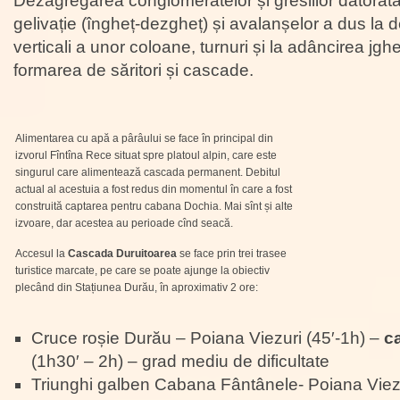
Dezagregarea conglomeratelor și gresiilor datora
gelivație (îngheț-dezgheț) și avalanșelor a dus la d
verticali a unor coloane, turnuri și la adâncirea jgh
formarea de săritori și cascade.
Alimentarea cu apă a pârâului se face în principal din
izvorul Fîntîna Rece situat spre platoul alpin, care este
singurul care alimentează cascada permanent. Debitul
actual al acestuia a fost redus din momentul în care a fost
construită captarea pentru cabana Dochia. Mai sînt și alte
izvoare, dar acestea au perioade cînd seacă.
Accesul la
Cascada Duruitoarea
se face prin trei trasee
turistice marcate, pe care se poate ajunge la obiectiv
plecând din Stațiunea Durău, în aproximativ 2 ore:
Cruce roșie Durău – Poiana Viezuri (45′-1h) –
ca
(1h30′ – 2h) – grad mediu de dificultate
Triunghi galben Cabana Fântânele- Poiana Viezu