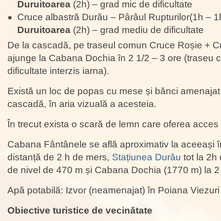
Duruitoarea
(2h) – grad mic de dificultate
Cruce albastră Durău – Pârâul Rupturilor(1h – 1
Duruitoarea
(2h) – grad mediu de dificultate
De la cascadă, pe traseul comun Cruce Roșie + Cr
ajunge la Cabana Dochia în 2 1/2 – 3 ore (traseu 
dificultate interzis iarna).
Există un loc de popas cu mese și bănci amenajat 
cascadă, în aria vizuală a acesteia.
În trecut exista o scară de lemn care oferea acces 
Cabana Fântânele se află aproximativ la aceeași î
distanță de 2 h de mers,
Stațiunea Durău
tot la 2h 
de nivel de 470 m și Cabana Dochia (1770 m) la 2 
Apă potabilă: Izvor (neamenajat) în Poiana Viezuri
Obiective turistice de vecinătate