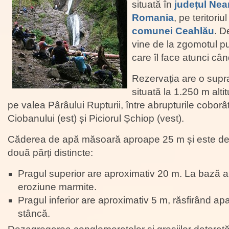
situată în
județul Ne
Romania
, pe teritoriu
comunei Ceahlău
. D
vine de la zgomotul pu
care îl face atunci câ
Rezervația are o supra
situată la 1.250 m alti
pe valea Pârâului Rupturii, între abrupturile coborâ
Ciobanului (est) și Piciorul Șchiop (vest).
Căderea de apă măsoară aproape 25 m și este des
două părți distincte:
Pragul superior are aproximativ 20 m. La bază a
eroziune marmite.
Pragul inferior are aproximativ 5 m, răsfirând ap
stâncă.