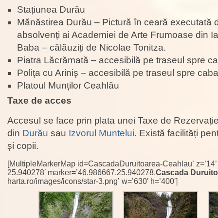
Stațiunea Durău
Mănăstirea Durău – Pictură în ceară executată d
absolvenți ai Academiei de Arte Frumoase din Iaș
Baba – călăuziți de Nicolae Tonitza.
Piatra Lăcrămată – accesibilă pe traseul spre 
Polița cu Ariniș – accesibilă pe traseul spre ca
Platoul Munților Ceahlău
Taxe de acces
Accesul se face prin plata unei Taxe de Rezervați
din
Durău
sau
Izvorul Muntelui
. Există facilități pe
și copii.
[MultipleMarkerMap id=CascadaDuruitoarea-Ceahlau’ z=’14’ l
25.940278′ marker=’46.986667,25.940278,
Cascada Duruito
harta.ro/images/icons/star-3.png’ w=’630′ h=’400′]