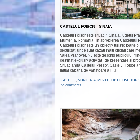
CASTELUL FOISOR – SINAIA
Castelul Foisor este situat in Sinaia, judetul Pr
Muntenia, Romania, in apropierea Castelului P
Castelul Foisor este un obiectiv turistic foarte b
securizat, unde sunt cazati inalti oficiali care m
Valea Prahovei. Nu este deschis publicului, fiin
destinat exclusiv activitatii de prezentare si prot
Situat langa Castelul Pelisor, Castelul Foisor a 
initial cabana de vanatoare a […]
CASTELE
,
MUNTENIA
,
MUZEE
,
OBIECTIVE TURI
no comments