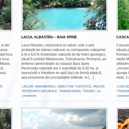
LACUL ALBASTRU – BAIA SPRIE
CASCAD
si din
Lacul Albastru, monument al naturii, este o arie
Cascada
Caraș-
protejată de interes național ce corespunde categoriei
situata 
stat inca
a III-a IUCN (rezervație naturală de tip hidro-geologic),
Romania,
e inca
situat în județul Maramureș, Transilvania, Romania, pe
Varful 
, Moara
teritoriul administrativ al orașului Baia Sprie.
altitudi
că,
Rezervația naturală are o suprafață de 0,50 ha, și
„circulu
oara
reprezintă o întindere de apă (lac) de formă eliptică,
ajunge l
apa provenind din precipitațiile infiltrate in […]
metri. C
VE
LACURI
,
MARAMURES
,
OBIECTIVE TURISTICE
,
PADURI
,
CASCA
I
REZERVATII NATURALE
,
TRANSILVANIA
,
TRASEE
|
no
TRANSI
comments
commen