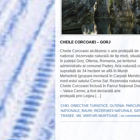
CHEILE CORCOAIEI – GORJ
Cheile Corcoaiei alcătuiesc o arie protejată de 
național (rezervație naturală de tip mixt), situat
în județul Gorj, Oltenia, Romania, pe teritoriul
administrativ al comunei Padeș. Aria naturală c
suprafață de 34 hectare se află în Munții
Mehedinți (grupare montană în Carpații Meridio
nord-estul satului Cerna-Sat. Rezervația natura
Cheile Corcoaiei înclusă în Parcul Național D
– Valea Cernei, a fost declarată arie
protejată prin Legea […]
CHEI
,
OBIECTIVE TURISTICE
,
OLTENIA
,
PARCUR
NATIONALE
,
RAURI
,
REZERVATII NATURALE
,
SA
TRASEE
,
VAI
,
VARFURI MUNTOASE
|
no comment