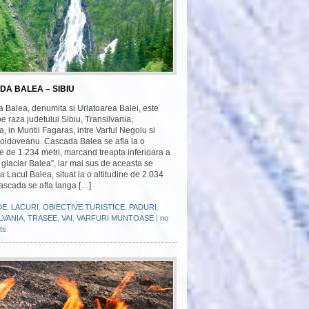
A BALEA – SIBIU
 Balea, denumita si Urlatoarea Balei, este
pe raza judetului Sibiu, Transilvania,
 in Muntii Fagaras, intre Varful Negoiu si
Moldoveanu. Cascada Balea se afla la o
ne de 1.234 metri, marcand treapta inferioara a
i glaciar Balea”, iar mai sus de aceasta se
a Lacul Balea, situat la o altitudine de 2.034
ascada se afla langa […]
DE
,
LACURI
,
OBIECTIVE TURISTICE
,
PADURI
,
LVANIA
,
TRASEE
,
VAI
,
VARFURI MUNTOASE
|
no
ts