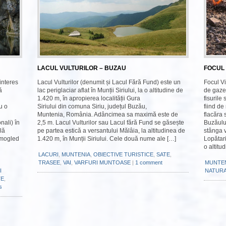
LACUL VULTURILOR – BUZAU
FOCUL 
interes
Lacul Vulturilor (denumit și Lacul Fără Fund) este un
Focul V
ă
lac periglaciar aflat în Munții Siriului, la o altitudine de
de gaze 
1.420 m, în apropierea localității Gura
fisurile
u o
Siriului din comuna Siriu, județul Buzău,
fiind de
Muntenia, România. Adâncimea sa maximă este de
flacăra 
nali) în
2,5 m. Lacul Vulturilor sau Lacul fără Fund se găsește
Buzăului
lă
pe partea estică a versantului Mălâia, la altitudinea de
stânga 
omogled
1.420 m, în Munții Siriului. Cele două nume ale […]
Lopătar
o altitu
LACURI
,
MUNTENIA
,
OBIECTIVE TURISTICE
,
SATE
,
TRASEE
,
VAI
,
VARFURI MUNTOASE
|
1 comment
MUNTE
I
NATUR
TE
,
s