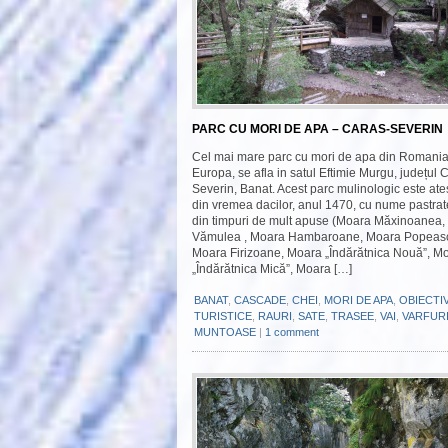
PARC CU MORI DE APA – CARAS-SEVERIN
Cel mai mare parc cu mori de apa din Romania 
Europa, se afla in satul Eftimie Murgu, județul 
Severin, Banat. Acest parc mulinologic este ate
din vremea dacilor, anul 1470, cu nume pastrat
din timpuri de mult apuse (Moara Măxinoanea
Vămulea , Moara Hambaroane, Moara Popeas
Moara Firizoane, Moara „Îndărătnica Nouă”, M
„Îndărătnica Mică”, Moara […]
BANAT
,
CASCADE
,
CHEI
,
MORI DE APA
,
OBIECTI
TURISTICE
,
RAURI
,
SATE
,
TRASEE
,
VAI
,
VARFUR
MUNTOASE
|
1 comment