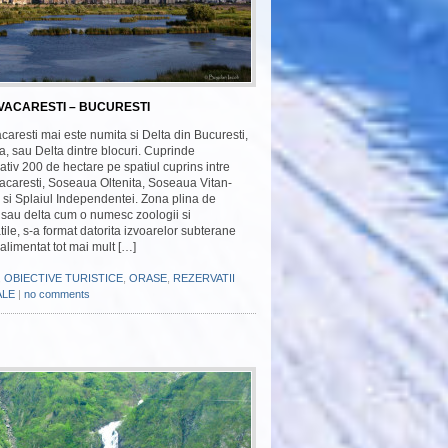
VACARESTI – BUCURESTI
caresti mai este numita si Delta din Bucuresti,
, sau Delta dintre blocuri. Cuprinde
tiv 200 de hectare pe spatiul cuprins intre
acaresti, Soseaua Oltenita, Soseaua Vitan-
 si Splaiul Independentei. Zona plina de
, sau delta cum o numesc zoologii si
tatile, s-a format datorita izvoarelor subterane
alimentat tot mai mult […]
,
OBIECTIVE TURISTICE
,
ORASE
,
REZERVATII
ALE
|
no comments