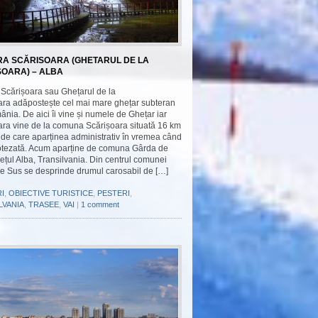
RA SCĂRISOARA (GHETARUL DE LA
SOARA) – ALBA
 Scărișoara sau Ghețarul de la
ara adăpostește cel mai mare ghețar subteran
nia. De aici îi vine și numele de Ghețar iar
ara vine de la comuna Scărișoara situată 16 km
 de care aparținea administrativ în vremea când
botezată. Acum aparține de comuna Gârda de
ețul Alba, Transilvania. Din centrul comunei
e Sus se desprinde drumul carosabil de […]
I
,
OBIECTIVE TURISTICE
,
PESTERI
,
LVANIA
,
TRASEE
,
VAI
|
1 comment