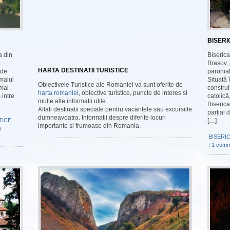
BISER
a din
Biserica
Brașov, 
HARTA DESTINATII TURISTICE
 de
parohia
malul
Situată 
Obiectivele Turistice ale Romaniei va sunt oferite de
 mai
construit
harta romaniei
, obiective turistice, puncte de interes si
 intre
catolică
multe alte informatii utile.
Biserica
Aflati destinatii speciale pentru vacantele sau excursiile
parțial 
dumneavoatra. Informatii despre diferite locuri
TICE
,
[…]
importante si frumoase din Romania.
o
BISERIC
|
1 comm