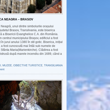
ICA NEAGRA – BRASOV
 Neagră, unul dintre simbolurile orașului
judetul Brasov, Transilvania, este biserica
lă a Bisericii Evanghelice C.A. din România.
în centrul municipiului Brașov, edificiul a fost
 în jurul anului 1380 în stil gotic. Biserica, inițial
, a fost cunoscută mai întâi sub numele de
 Sfânta Maria(Marienkirche). Clădirea a fost
distrusă după marele incendiu din 1689, când a
I
,
MUZEE
,
OBIECTIVE TURISTICE
,
TRANSILVANIA
ent