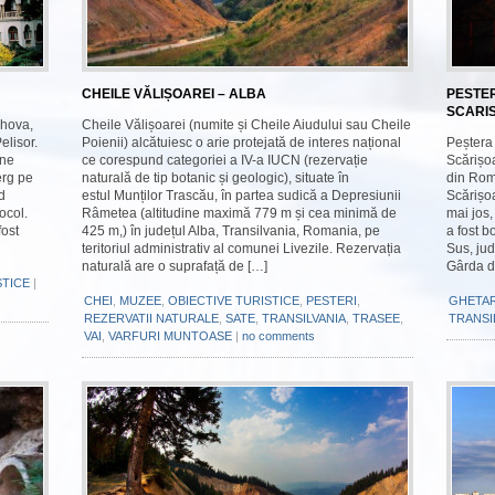
CHEILE VĂLIȘOAREI – ALBA
PESTE
SCARI
ahova,
Cheile Vălișoarei (numite și Cheile Aiudului sau Cheile
elisor.
Poienii) alcătuiesc o arie protejată de interes național
Peștera
ine
ce corespund categoriei a IV-a IUCN (rezervație
Scărișo
erg pe
naturală de tip botanic și geologic), situate în
din Româ
d
estul Munților Trascău, în partea sudică a Depresiunii
Scărișo
ocol.
Râmetea (altitudine maximă 779 m și cea minimă de
mai jos,
fost
425 m,) în județul Alba, Transilvania, Romania, pe
a fost 
teritoriul administrativ al comunei Livezile. Rezervația
Sus, jud
naturală are o suprafață de […]
Gârda d
STICE
|
CHEI
,
MUZEE
,
OBIECTIVE TURISTICE
,
PESTERI
,
GHETAR
REZERVATII NATURALE
,
SATE
,
TRANSILVANIA
,
TRASEE
,
TRANSI
VAI
,
VARFURI MUNTOASE
|
no comments