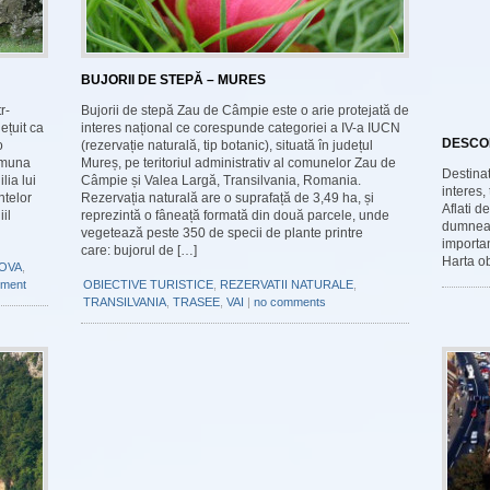
BUJORII DE STEPĂ – MURES
r-
Bujorii de stepă Zau de Câmpie este o arie protejată de
ețuit ca
interes național ce corespunde categoriei a IV-a IUCN
DESCOP
o
(rezervație naturală, tip botanic), situată în județul
omuna
Mureș, pe teritoriul administrativ al comunelor Zau de
Destinat
ia lui
Câmpie și Valea Largă, Transilvania, Romania.
interes,
ntelor
Rezervația naturală are o suprafață de 3,49 ha, și
Aflati d
il
reprezintă o fâneață formată din două parcele, unde
dumneavo
vegetează peste 350 de specii de plante printre
importa
care: bujorul de […]
Harta ob
OVA
,
ment
OBIECTIVE TURISTICE
,
REZERVATII NATURALE
,
TRANSILVANIA
,
TRASEE
,
VAI
|
no comments