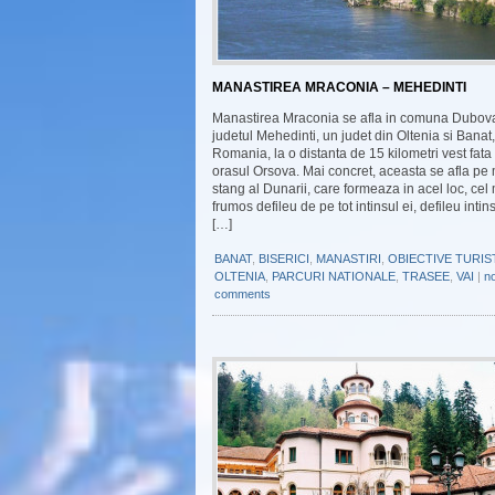
MANASTIREA MRACONIA – MEHEDINTI
Manastirea Mraconia se afla in comuna Dubov
judetul Mehedinti, un judet din Oltenia si Banat,
Romania, la o distanta de 15 kilometri vest fata
orasul Orsova. Mai concret, aceasta se afla pe 
stang al Dunarii, care formeaza in acel loc, cel
frumos defileu de pe tot intinsul ei, defileu intins
[…]
BANAT
,
BISERICI
,
MANASTIRI
,
OBIECTIVE TURIS
OLTENIA
,
PARCURI NATIONALE
,
TRASEE
,
VAI
|
n
comments