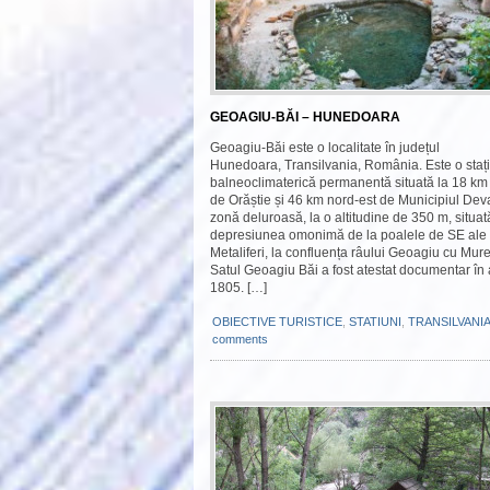
GEOAGIU-BĂI – HUNEDOARA
Geoagiu-Băi este o localitate în județul
Hunedoara, Transilvania, România. Este o staț
balneoclimaterică permanentă situată la 18 km
de Orăștie și 46 km nord-est de Municipiul Deva
zonă deluroasă, la o altitudine de 350 m, situat
depresiunea omonimă de la poalele de SE ale 
Metaliferi, la confluența râului Geoagiu cu Mure
Satul Geoagiu Băi a fost atestat documentar în
1805. […]
OBIECTIVE TURISTICE
,
STATIUNI
,
TRANSILVANIA
comments