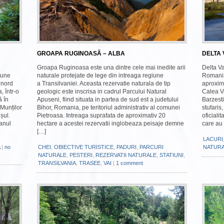
GROAPA RUGINOASĂ – ALBA
DELTA 
Groapa Ruginoasa este una dintre cele mai inedite arii
Delta Va
iune
naturale protejate de lege din intreaga regiune
Romania
 nord
a Transilvaniei. Aceasta rezervatie naturala de tip
aproxima
, într-o
geologic este inscrisa in cadrul Parcului Natural
Calea V
ă în
Apuseni, fiind situata in partea de sud est a judetului
Barzesti
Munților
Bihor, Romania, pe teritoriul administrativ al comunei
stufaris
șul.
Pietroasa. Intreaga suprafata de aproximativ 20
oficiali
 anul
hectare a acestei rezervatii inglobeaza peisaje demne
care au 
[…]
LACURI
|
no
CHEI
,
OBIECTIVE TURISTICE
,
PADURI
,
PARCURI
NATUR
NATURALE
,
PESTERI
,
REZERVATII NATURALE
,
STATIUNI
,
TRANSILVANIA
,
TRASEE
,
VAI
|
1 comment