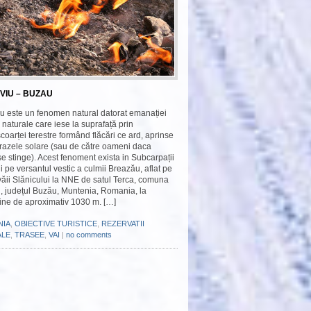
VIU – BUZAU
iu este un fenomen natural datorat emanației
naturale care iese la suprafață prin
 scoarței terestre formând flăcări ce ard, aprinse
 razele solare (sau de către oameni daca
se stinge). Acest fenoment exista in Subcarpații
 pe versantul vestic a culmii Breazău, aflat pe
văii Slănicului la NNE de satul Terca, comuna
i, județul Buzău, Muntenia, Romania, la
dine de aproximativ 1030 m. […]
NIA
,
OBIECTIVE TURISTICE
,
REZERVATII
ALE
,
TRASEE
,
VAI
|
no comments