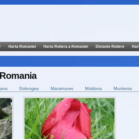
r
Harta Romaniei
Harta Rutiera a Romaniei
Distante Rutiere
Har
e Romania
sana
Dobrogea
Maramures
Moldova
Muntenia