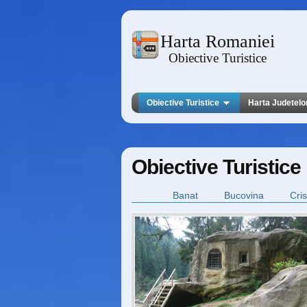
Harta Romaniei
Obiective Turistice
Obiective Turistice
Harta Judetelo
Obiective Turistic
Banat
Bucovina
Cri