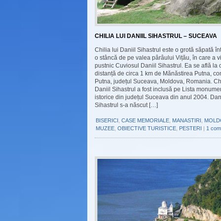
CHILIA LUI DANIIL SIHASTRUL – SUCEAVA
Chilia lui Daniil Sihastrul este o grotă săpată înt
o stâncă de pe valea pârâului Vițău, în care a vi
pustnic Cuviosul Daniil Sihastrul. Ea se află la 
distanță de circa 1 km de Mănăstirea Putna, c
Putna, județul Suceava, Moldova, Romania. Chil
Daniil Sihastrul a fost inclusă pe Lista monume
istorice din județul Suceava din anul 2004. Dani
Sihastrul s-a născut […]
BISERICI
,
CASE MEMORIALE
,
MANASTIRI
,
MOLD
MUZEE
,
OBIECTIVE TURISTICE
,
PESTERI
|
1 com