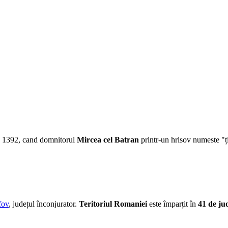
ie 1392, cand domnitorul
Mircea cel Batran
printr-un hrisov numeste "ți
fov
, județul înconjurator.
Teritoriul Romaniei
este împarțit în
41 de ju