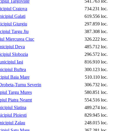
ipiul Targoviste
541.763 loc.
cipiul Craiova
734.231 loc.
icipiul Galati
619.556 loc.
cipiul Giurgiu
297.859 loc.
ipiul Targu Jiu
387.308 loc.
iul Miercurea Ciuc
326.222 loc.
icipiul Deva
485.712 loc.
cipiul Slobozia
296.572 loc.
nicipiul Iasi
816.910 loc.
icipiul Buftea
300.123 loc.
ipiul Baia Mare
510.110 loc.
Drobeta-Turnu Severin
306.732 loc.
piul Targu Mures
580.851 loc.
piul Piatra Neamt
554.516 loc.
cipiul Slatina
489.274 loc.
cipiul Ploiesti
829.945 loc.
icipiul Zalau
248.015 loc.
ipiul Satu Mare
367.281 loc.