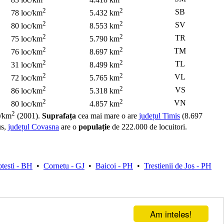
2
2
SB
78 loc/km
5.432 km
2
2
SV
80 loc/km
8.553 km
2
2
TR
75 loc/km
5.790 km
2
2
TM
76 loc/km
8.697 km
2
2
TL
31 loc/km
8.499 km
2
2
VL
72 loc/km
5.765 km
2
2
VS
86 loc/km
5.318 km
2
2
VN
80 loc/km
4.857 km
2
c/km
(2001).
Suprafața
cea mai mare o are
județul Timis
(8.697
us,
județul Covasna
are o
populație
de 222.000 de locuitori.
testi - BH
•
Cornetu - GJ
•
Baicoi - PH
•
Trestienii de Jos - PH
Am inteles!