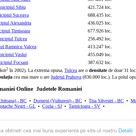
icipiul Sibiu
421.724 loc.
cipiul Suceava
688.435 loc.
ipiul Alexandria
436.025 loc.
ipiul Timisoara
677.926 loc.
icipiul Tulcea
256.492 loc.
ul Ramnicu Valcea
413.247 loc.
icipiul Vaslui
455.049 loc.
cipiul Focsani
387.632 loc.
2
/km
în 2002). La extrema opusa,
Tulcea
are o
densitate
de doar 31 lo
ulația
cea mai mare o are
Județul Prahova
(830.000 loc.). La polul op
aniei Online
Judetele Romaniei
hitoasa) - BC
•
Dorneni (Vultureni) - BC
•
Tisa Silvestri - BC
•
Mo
stache Negri - GL
•
Cozla - SJ
•
Tarnicioara - SV
•
ca obtineti cea mai buna experienta pe site-ul nostru
Detalii