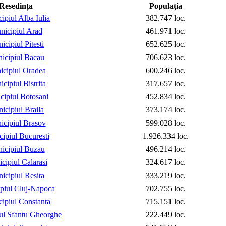
Resedința
Populația
ipiul Alba Iulia
382.747 loc.
nicipiul Arad
461.971 loc.
icipiul Pitesti
652.625 loc.
icipiul Bacau
706.623 loc.
cipiul Oradea
600.246 loc.
cipiul Bistrita
317.657 loc.
cipiul Botosani
452.834 loc.
icipiul Braila
373.174 loc.
icipiul Brasov
599.028 loc.
ipiul Bucuresti
1.926.334 loc.
icipiul Buzau
496.214 loc.
cipiul Calarasi
324.617 loc.
icipiul Resita
333.219 loc.
piul Cluj-Napoca
702.755 loc.
ipiul Constanta
715.151 loc.
ul Sfantu Gheorghe
222.449 loc.