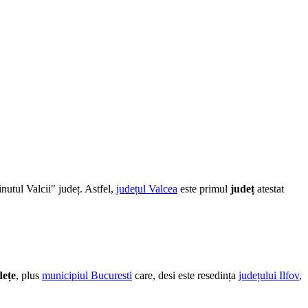
nutul Valcii" județ. Astfel,
județul Valcea
este primul
județ
atestat
dețe
, plus
municipiul Bucuresti
care, desi este resedința
județului Ilfov
,