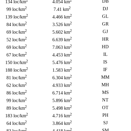
2
2
DB
134 loc/km
4.054 km
2
2
DJ
99 loc/km
7.41 km
2
2
GL
139 loc/km
4.466 km
2
2
GR
84 loc/km
3.526 km
2
2
GJ
69 loc/km
5.602 km
2
2
HR
52 loc/km
6.639 km
2
2
HD
69 loc/km
7.063 km
2
2
IL
67 loc/km
4.453 km
2
2
IS
150 loc/km
5.476 km
2
2
IF
188 loc/km
1.583 km
2
2
MM
81 loc/km
6.304 km
2
2
MH
62 loc/km
4.933 km
2
2
MS
86 loc/km
6.714 km
2
2
NT
99 loc/km
5.896 km
2
2
OT
89 loc/km
5.498 km
2
2
PH
183 loc/km
4.716 km
2
2
SJ
64 loc/km
3.864 km
2
2
SM
83 loc/km
4.418 km