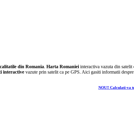
ocalitatile din Romania
.
Harta Romaniei
interactiva vazuta din satelit 
i interactive
vazute prin satelit ca pe GPS. Aici gasiti informatii despr
NOU!! Calculati-va tr