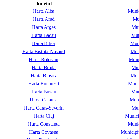
Județul
Harta Alba
Munic
Harta Arad
Mu
Harta Arges
Mun
Harta Bacau
Mun
Harta Bihor
Muni
Harta Bistrita-Nasaud
Muni
Harta Botosani
Muni
Harta Braila
Mun
Harta Brasov
Mun
Harta Bucuresti
Munic
Harta Buzau
Mun
Harta Calarasi
Muni
Harta Caras-Severin
Mun
Harta Cluj
Munici
Harta Constanta
Munic
Harta Covasna
Municipi