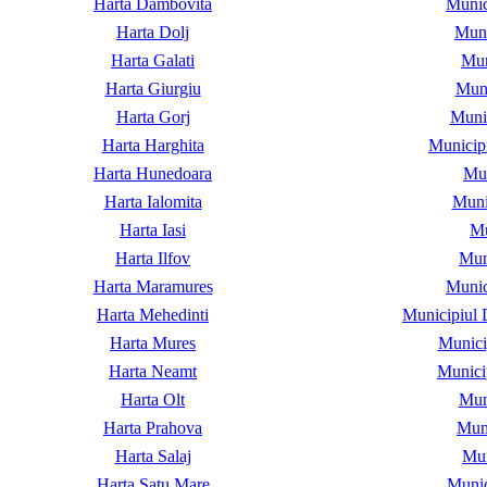
Harta Dambovita
Munic
Harta Dolj
Muni
Harta Galati
Mun
Harta Giurgiu
Muni
Harta Gorj
Munic
Harta Harghita
Municip
Harta Hunedoara
Mun
Harta Ialomita
Muni
Harta Iasi
Mu
Harta Ilfov
Mun
Harta Maramures
Munic
Harta Mehedinti
Municipiul 
Harta Mures
Munici
Harta Neamt
Munici
Harta Olt
Muni
Harta Prahova
Muni
Harta Salaj
Mun
Harta Satu Mare
Munic