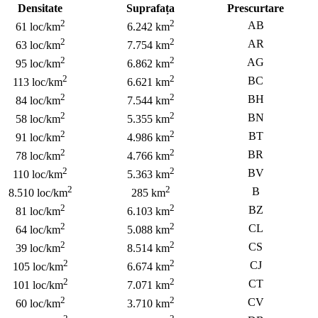
Densitate
Suprafața
Prescurtare
2
2
AB
61 loc/km
6.242 km
2
2
AR
63 loc/km
7.754 km
2
2
AG
95 loc/km
6.862 km
2
2
BC
113 loc/km
6.621 km
2
2
BH
84 loc/km
7.544 km
2
2
BN
58 loc/km
5.355 km
2
2
BT
91 loc/km
4.986 km
2
2
BR
78 loc/km
4.766 km
2
2
BV
110 loc/km
5.363 km
2
2
B
8.510 loc/km
285 km
2
2
BZ
81 loc/km
6.103 km
2
2
CL
64 loc/km
5.088 km
2
2
CS
39 loc/km
8.514 km
2
2
CJ
105 loc/km
6.674 km
2
2
CT
101 loc/km
7.071 km
2
2
CV
60 loc/km
3.710 km