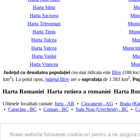
Harta Sibiu
Mun
Harta Suceava
Muni
Harta Teleorman
Munic
Harta Timis
Munic
Harta Tulcea
Mun
Harta Valcea
Municipi
Harta Vaslui
Mun
Harta Vrancea
Muni
Județul cu densitatea populației
cea mai ridicata este
Ilfov
(188 loc
2
2
km
). La polul opus,
județul Ilfov
are o
suprafața
de 1.583 km
.
Pop
Harta Romaniei
Harta rutiera a romaniei
Harta Rom
Ultimele localitati cautate:
Ineu - AR
•
Ciocanesti - AG
•
Buda (Rac
•
Caraclau - BC
•
Coman - BC
•
Satu Nou (Urechesti) - BC
•
Co
Harta rutiera
•
Harta Google Maps
Acest website foloseste cookie-uri pentru a ne asigura 
Acord de Utilizare
• © 2007-2026
Harta Romaniei
•
Contact