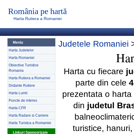
România pe hartă
Harta Rutiera a Romaniei
Judetele Romaniei
Meniu
Harta Judetelor
Har
Harta Romaniei
Obiective Turistice
Harta cu fiecare
j
Romania
Harta Rutiera a Romaniei
parte din cele
4
Distante Rutiere
prezentata o harta 
Harta Lumii
Puncte de interes
din
judetul Bra
Harta CFR
balneoclimateri
Harta Radare si Camere
Harta Turistca a Romaniei
turistice, hanur
Linkuri Sponsorizate