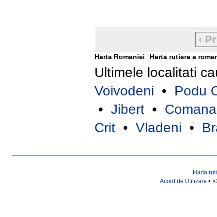
‹ P
Harta Romaniei
Harta rutiera a roma
Ultimele localitati c
Voivodeni
•
Podu O
•
Jibert
•
Comana
Crit
•
Vladeni
•
Br
Harta rut
Acord de Utilizare
• ©