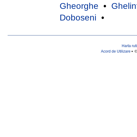
Gheorghe
•
Ghelin
Doboseni
•
Harta rut
Acord de Utilizare
• ©