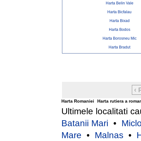
Harta Belin Vale
Harta Bicfalau
Harta Bixad
Harta Bodos
Harta Borosneu Mic
Harta Bradut
‹ 
Harta Romaniei
Harta rutiera a roma
Ultimele localitati c
Batanii Mari
•
Micl
Mare
•
Malnas
•
H