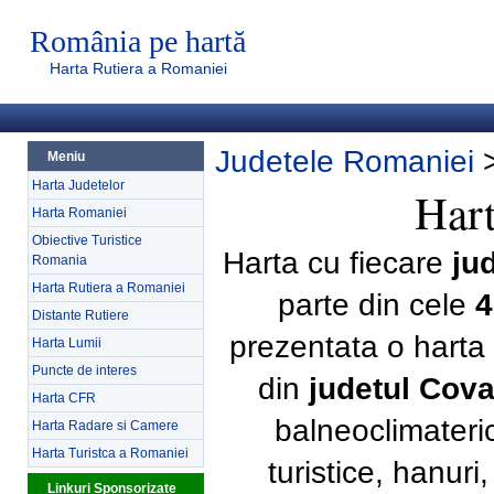
România pe hartă
Harta Rutiera a Romaniei
Judetele Romaniei
Meniu
Harta Judetelor
Hart
Harta Romaniei
Obiective Turistice
Harta cu fiecare
ju
Romania
Harta Rutiera a Romaniei
parte din cele
4
Distante Rutiere
prezentata o harta 
Harta Lumii
Puncte de interes
din
judetul Cov
Harta CFR
balneoclimateri
Harta Radare si Camere
Harta Turistca a Romaniei
turistice, hanur
Linkuri Sponsorizate