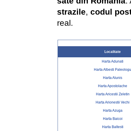
sate din Romania
.
strazile
,
codul post
real.
Localitate
Harta Adunati
Harta Albesti Paleolog
Harta Alunis
Harta Apostolache
Harta Aricestii Zeletin
Harta Arionestii Vechi
Harta Azuga
Harta Baicoi
Harta Baltesti