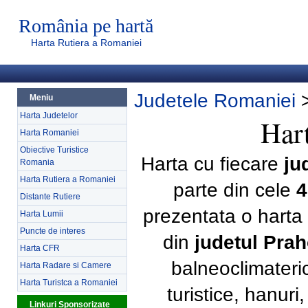
România pe hartă
Harta Rutiera a Romaniei
Judetele Romaniei
Meniu
Harta Judetelor
Hart
Harta Romaniei
Obiective Turistice
Harta cu fiecare
ju
Romania
Harta Rutiera a Romaniei
parte din cele
4
Distante Rutiere
prezentata o harta 
Harta Lumii
Puncte de interes
din
judetul Pra
Harta CFR
balneoclimateri
Harta Radare si Camere
Harta Turistca a Romaniei
turistice, hanur
Linkuri Sponsorizate