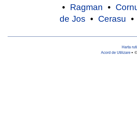
•
Ragman
•
Corn
de Jos
•
Cerasu
Harta rut
Acord de Utilizare
• ©