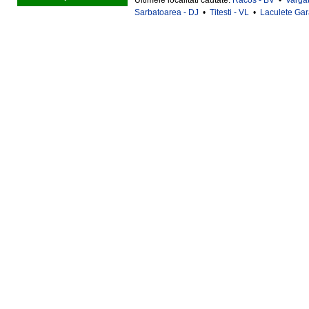
Ultimele localitati cautate:
Racos - BV
•
Varga
Sarbatoarea - DJ
•
Titesti - VL
•
Laculete Gar