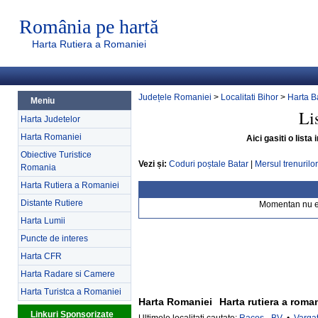
România pe hartă
Harta Rutiera a Romaniei
Județele Romaniei
>
Localitati Bihor
>
Harta B
Meniu
Li
Harta Judetelor
Harta Romaniei
Aici gasiti o lista
Obiective Turistice
Vezi și:
Coduri poștale Batar
|
Mersul trenurilor
Romania
Harta Rutiera a Romaniei
Distante Rutiere
Momentan nu exi
Harta Lumii
Puncte de interes
Harta CFR
Harta Radare si Camere
Harta Turistca a Romaniei
Harta Romaniei
Harta rutiera a roma
Linkuri Sponsorizate