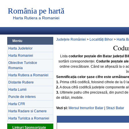
România pe hartă
Harta Rutiera a Romaniei
Județele României
>
Localități Bihor
>
Harta B
Meniu
Codur
Harta Judetelor
Harta Romaniei
Lista
codurilor poștale din Batar județul Bi
sortării corespondenței.
Codurile poștale ale
Obiective Turistice
ordine crescătoare. Când se afișează la o a
Romania
î
Harta Rutiera a Romaniei
Semnificația celor șase cifre este următoar
1.
Prima cifră codifică, folosind cifrele de la 0 
Distante Rutiere
2.
A doua cifră codifică județele componente ale 
Harta Lumii
3.
Ultimele patru cifre precizează, din punct de 
Puncte de interes
de străzi, imobile.
Harta CFR
Vezi și:
Mersul trenurilor Batar
|
Strazi Batar
Harta Radare si Camere
Harta Turistca a Romaniei
Linkuri Sponsorizate