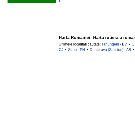
Harta Romaniei
Harta rutiera a roma
Ultimele localitati cautate:
Tarlungeni - BV
•
C
CJ
•
Sirna - PH
•
Dumbrava (Sasciori) - AB