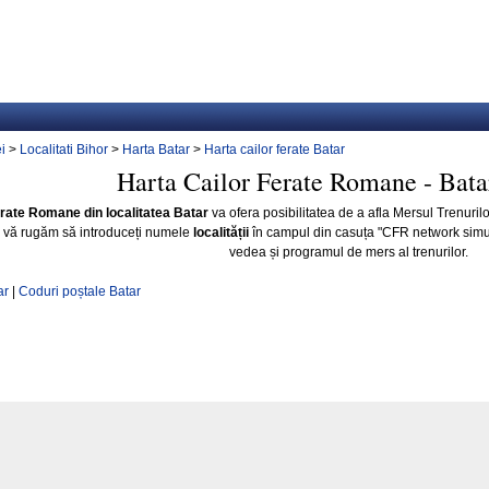
i
>
Localitati Bihor
>
Harta Batar
>
Harta cailor ferate Batar
Harta Cailor Ferate Romane - Bata
erate Romane din localitatea Batar
va ofera posibilitatea de a afla Mersul Trenuril
vă rugăm să introduceți numele
localității
în campul din casuța "CFR network simu
vedea și programul de mers al trenurilor.
ar
|
Coduri poștale Batar