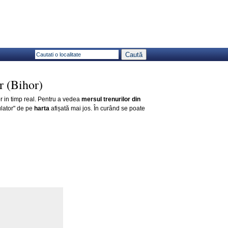
r (Bihor)
or in timp real. Pentru a vedea
mersul trenurilor din
lator" de pe
harta
afișată mai jos. În curând se poate