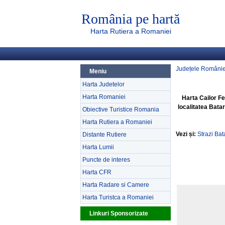
România pe hartă
Harta Rutiera a Romaniei
Județele Românie
Meniu
Harta Judetelor
Harta Romaniei
Harta Cailor F
localitatea Batar
Obiective Turistice Romania
Harta Rutiera a Romaniei
Vezi și:
Strazi Bat
Distante Rutiere
Harta Lumii
Puncte de interes
Harta CFR
Harta Radare si Camere
Harta Turistca a Romaniei
Linkuri Sponsorizate