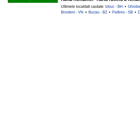
Ultimele localitati cautate:
Izbuc - BH
•
Ghiobes
Brosteni - VN
•
Buzau - BZ
•
Paltinis - SB
•
D