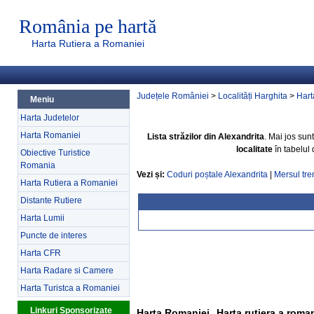
România pe hartă
Harta Rutiera a Romaniei
Județele României
>
Localități Harghita
>
Hart
Meniu
Harta Judetelor
Harta Romaniei
Lista străzilor din Alexandrita
. Mai jos sun
localitate
în tabelul
Obiective Turistice
Romania
Vezi și:
Coduri poștale Alexandrita
|
Mersul tre
Harta Rutiera a Romaniei
Distante Rutiere
Harta Lumii
Puncte de interes
Harta CFR
Harta Radare si Camere
Harta Turistca a Romaniei
Linkuri Sponsorizate
Harta Romaniei
Harta rutiera a roma