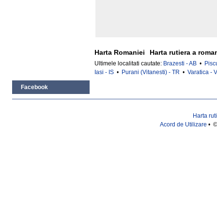
Harta Romaniei
Harta rutiera a roma
Ultimele localitati cautate:
Brazesti - AB
•
Piscu
Iasi - IS
•
Purani (Vitanesti) - TR
•
Varatica - 
Facebook
Harta rut
Acord de Utilizare
• ©