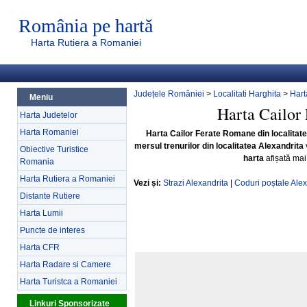
România pe hartă
Harta Rutiera a Romaniei
Județele României
>
Localitati Harghita
>
Hart
Meniu
Harta Cailor
Harta Judetelor
Harta Romaniei
Harta Cailor Ferate Romane din localitat
mersul trenurilor din localitatea Alexandrita
Obiective Turistice
harta
afișată mai
Romania
Harta Rutiera a Romaniei
Vezi și:
Strazi Alexandrita
|
Coduri poștale Alex
Distante Rutiere
Harta Lumii
Puncte de interes
Harta CFR
Harta Radare si Camere
Harta Turistca a Romaniei
Linkuri Sponsorizate