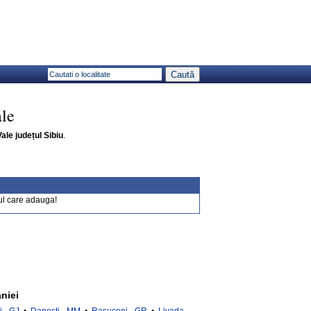
ale
Vale județul Sibiu
.
ul care adauga!
niei