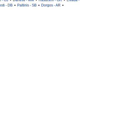
i - GJ
•
Danesti - MM
•
Rasuceni - GR
•
Livada -
esti - DB
•
Paltinis - SB
•
Dorgos - AR
•