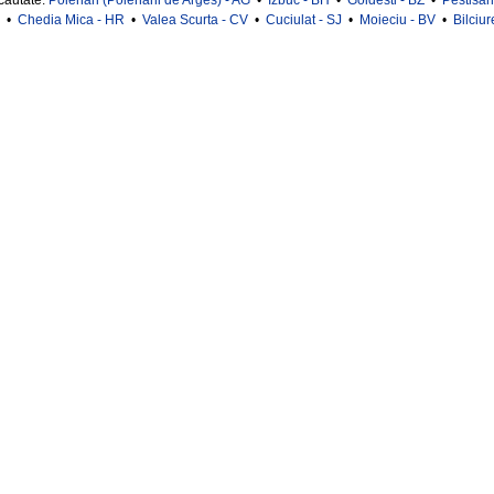
 cautate:
Poienari (Poienarii de Arges) - AG
•
Izbuc - BH
•
Goidesti - BZ
•
Pestisan
•
Chedia Mica - HR
•
Valea Scurta - CV
•
Cuciulat - SJ
•
Moieciu - BV
•
Bilciur