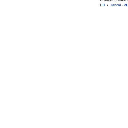
Ultimele localitati
HD
•
Dancai - VL