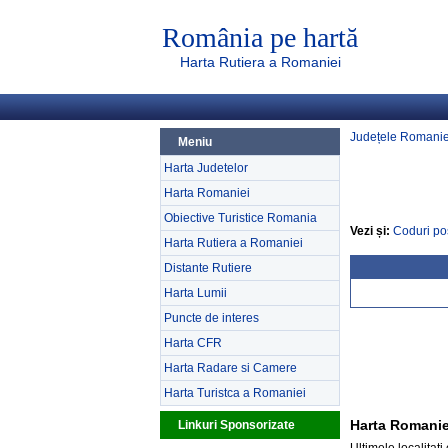
România pe hartă
Harta Rutiera a Romaniei
Județele Romanie
Meniu
Harta Judetelor
Harta Romaniei
Obiective Turistice Romania
Vezi și:
Coduri po
Harta Rutiera a Romaniei
Distante Rutiere
Harta Lumii
Puncte de interes
Harta CFR
Harta Radare si Camere
Harta Turistca a Romaniei
Harta Romanie
Linkuri Sponsorizate