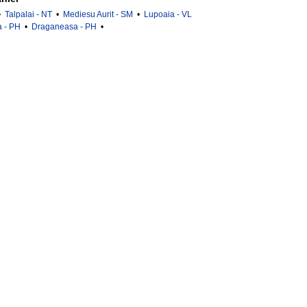
•
Talpalai - NT
•
Mediesu Aurit - SM
•
Lupoaia - VL
 - PH
•
Draganeasa - PH
•