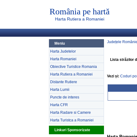
România pe hartă
Harta Rutiera a Romaniei
Județele Românie
Meniu
Harta Judetelor
Harta Romaniei
Lista străzilor 
Obiective Turistice Romania
Harta Rutiera a Romaniei
Vezi și:
Coduri po
Distante Rutiere
Harta Lumii
Puncte de interes
Harta CFR
Harta Radare si Camere
Harta Turistca a Romaniei
Linkuri Sponsorizate
Harta Romanie