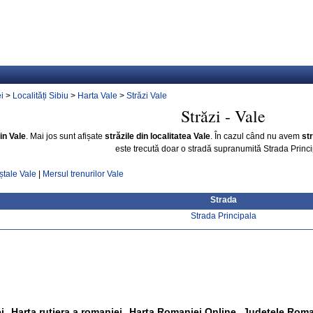
i
>
Localități Sibiu
>
Harta Vale
>
Străzi Vale
Străzi - Vale
din Vale
. Mai jos sunt afișate
străzile din localitatea Vale
. În cazul când nu avem
str
este trecută doar o stradă supranumită Strada Princi
ștale Vale
|
Mersul trenurilor Vale
Strada
Strada Principala
i
Harta rutiera a romaniei
Harta Romaniei Online
Judetele Roma