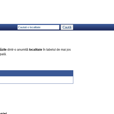
ăzile
dintr-o anumită
localitate
în tabelul de mai jos
pală.
niei