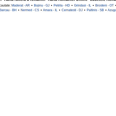
 cautate:
Maderat - AR
•
Bojinu - GJ
•
Petrila - HD
•
Grindasi - IL
•
Brosteni - OT
Barcau - BH
•
Nermed - CS
•
Amara - IL
•
Cernatesti - DJ
•
Paltinis - SB
•
Azuga