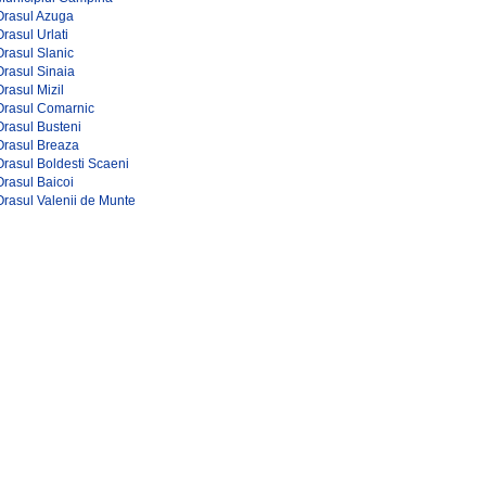
Orasul Azuga
Orasul Urlati
Orasul Slanic
Orasul Sinaia
Orasul Mizil
Orasul Comarnic
Orasul Busteni
Orasul Breaza
Orasul Boldesti Scaeni
Orasul Baicoi
Orasul Valenii de Munte