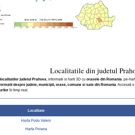
Localitatile din judetul Prah
localitatilor judetul Prahova
, informatii si harti 3D cu
orasele din Romania
. pe-har
formatii despre judete, municipii, orase, comune si sate din Romania
. Accesati o
rilor
în timp real.
Localitate
Harta Podu Valeni
Harta Poiana