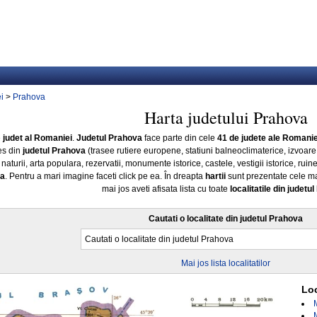
i
>
Prahova
Harta judetului Prahova
e
judet al Romaniei
.
Judetul Prahova
face parte din cele
41 de judete ale Romanie
es din
judetul Prahova
(trasee rutiere europene, statiuni balneoclimaterice, izvoare
turii, arta populara, rezervatii, monumente istorice, castele, vestigii istorice, ruin
va
. Pentru a mari imagine faceti click pe ea. În dreapta
hartii
sunt prezentate cele m
mai jos aveti afisata lista cu toate
localitatile din judetu
Cautati o localitate din judetul Prahova
Mai jos lista localitatilor
Loc