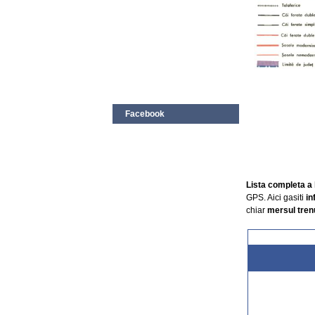
Facebook
Lista completa a 
GPS. Aici gasiti
in
chiar
mersul trenu