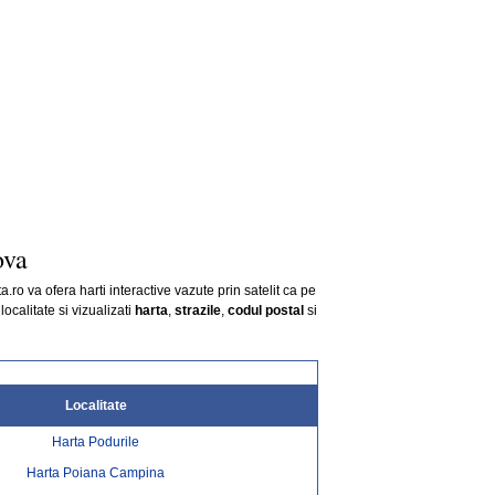
ova
ta.ro va ofera harti interactive vazute prin satelit ca pe
 localitate si vizualizati
harta
,
strazile
,
codul postal
si
Localitate
Harta Podurile
Harta Poiana Campina