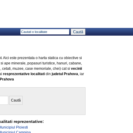
i
. Aici este prezentata o harta statica cu obiective si
 si ape minerale, popasuri turistice, hanuri, cabane,
e, cetati, muzee, case memoriale, chei) cat si
vecinii
ai
resprezentative localitati
din
judetul Prahova
, iar
l Prahova
alitati reprezentative:
Municipiul Ploiesti
Municipiul Campina