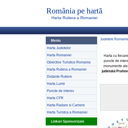
România pe hartă
Harta Rutiera a Romaniei
Judetele Romanie
Meniu
Harta Judetelor
Harta Romaniei
Harta cu fiecar
puncte de inter
Obiective Turistice Romania
monumente ale na
Harta Rutiera a Romaniei
judetului Praho
Distante Rutiere
Harta Lumii
Puncte de interes
Harta CFR
Harta Radare si Camere
Harta Turistca a Romaniei
Linkuri Sponsorizate