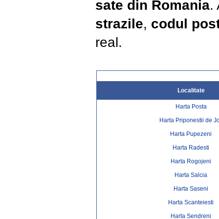
sate din Romania
.
strazile
,
codul post
real.
Localitate
Harta Posta
Harta Priponestii de J
Harta Pupezeni
Harta Radesti
Harta Rogojeni
Harta Salcia
Harta Saseni
Harta Scanteiesti
Harta Sendreni