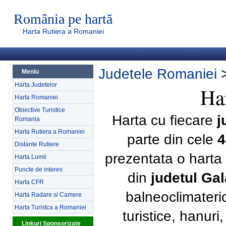
România pe hartă
Harta Rutiera a Romaniei
Judetele Romaniei
Meniu
Harta Judetelor
Har
Harta Romaniei
Obiective Turistice
Harta cu fiecare
j
Romania
Harta Rutiera a Romaniei
parte din cele
4
Distante Rutiere
prezentata o harta 
Harta Lumii
Puncte de interes
din
judetul Gal
Harta CFR
balneoclimateri
Harta Radare si Camere
Harta Turistca a Romaniei
turistice, hanur
Linkuri Sponsorizate