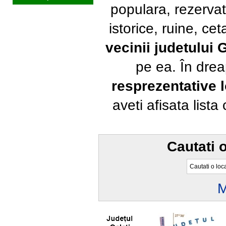
populara, rezervat
istorice, ruine, ce
vecinii judetului G
pe ea. În dre
resprezentative l
aveti afisata lista
Cautati o
M