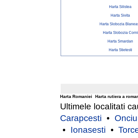
Harta Silistea
Harta Sivita
Harta Slobozia Blanea
Harta Slobozia Corni
Harta Smardan
Harta Stietesti
Harta Romaniei
Harta rutiera a roma
Ultimele localitati c
Carapcesti
•
Onciu
•
Ionasesti
•
Torce