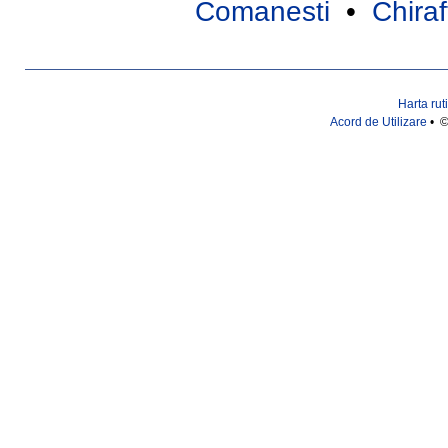
Comanesti
•
Chiraf
Harta rut
Acord de Utilizare
• ©