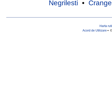
Negrilesti
•
Crange
Harta rut
Acord de Utilizare
• ©