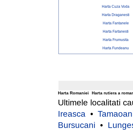
Harta Cuza Voda
Harta Draganesti
Harta Fantanele
Harta Fartanesti
Harta Frumusita
Harta Fundeanu
Harta Romaniei
Harta rutiera a roma
Ultimele localitati c
Ireasca
•
Tamaoan
Bursucani
•
Lunges