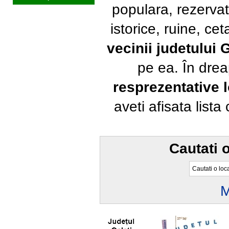
populara, rezervat
istorice, ruine, ce
vecinii judetului G
pe ea. În dre
resprezentative l
aveti afisata lista
Cautati o
M