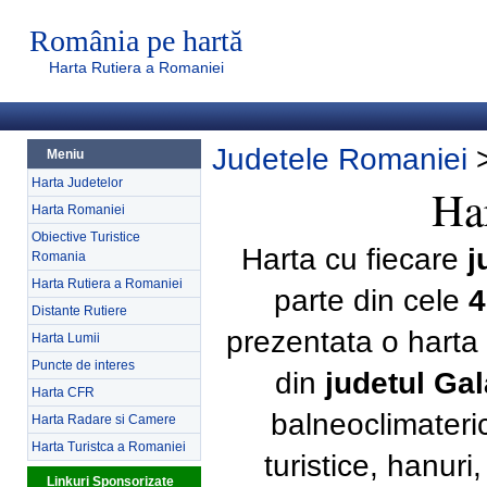
România pe hartă
Harta Rutiera a Romaniei
Judetele Romaniei
Meniu
Harta Judetelor
Har
Harta Romaniei
Obiective Turistice
Harta cu fiecare
j
Romania
Harta Rutiera a Romaniei
parte din cele
4
Distante Rutiere
prezentata o harta 
Harta Lumii
Puncte de interes
din
judetul Gal
Harta CFR
balneoclimateri
Harta Radare si Camere
Harta Turistca a Romaniei
turistice, hanur
Linkuri Sponsorizate