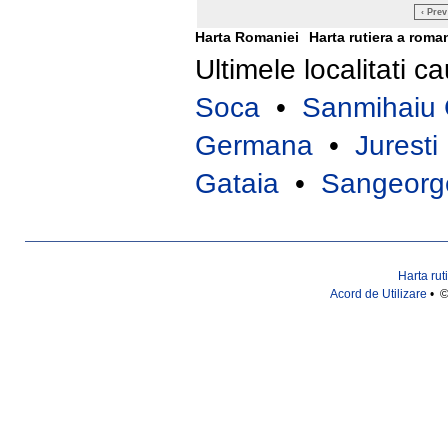
‹ Prev
Harta Romaniei
Harta rutiera a roma
Ultimele localitati c
Soca
•
Sanmihaiu
Germana
•
Juresti
Gataia
•
Sangeorg
Harta rut
Acord de Utilizare
• ©