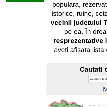
populara, rezervat
istorice, ruine, ce
vecinii judetului 
pe ea. În dre
resprezentative l
aveti afisata list
Cautati 
M