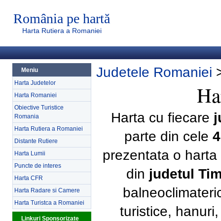
România pe hartă
Harta Rutiera a Romaniei
Judetele Romaniei
Meniu
Harta Judetelor
Ha
Harta Romaniei
Obiective Turistice
Harta cu fiecare
j
Romania
Harta Rutiera a Romaniei
parte din cele
4
Distante Rutiere
prezentata o harta 
Harta Lumii
Puncte de interes
din
judetul Ti
Harta CFR
balneoclimateri
Harta Radare si Camere
Harta Turistca a Romaniei
turistice, hanur
Linkuri Sponsorizate