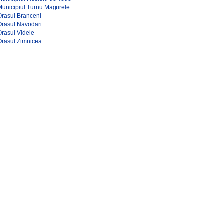
Municipiul Turnu Magurele
Orasul Branceni
Orasul Navodari
Orasul Videle
Orasul Zimnicea