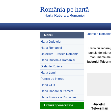
România pe hartă
Harta Rutiera a Romaniei
Judetele Romanie
Meniu
Harta Judetelor
Harta Romaniei
Harta cu fiecare
puncte de intere
Obiective Turistice Romania
monumente ale na
Harta Rutiera a Romaniei
judetului Teleor
Distante Rutiere
Harta Lumii
Puncte de interes
Harta CFR
Harta Radare si Camere
Harta Turistca a Romaniei
Linkuri Sponsorizate