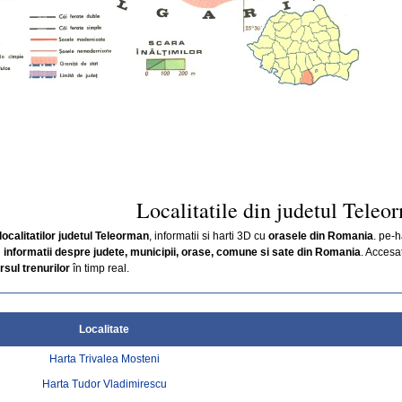
Localitatile din judetul Teleo
localitatilor judetul Teleorman
, informatii si harti 3D cu
orasele din Romania
. pe-h
i
informatii despre judete, municipii, orase, comune si sate din Romania
. Accesat
sul trenurilor
în timp real.
Localitate
Harta Trivalea Mosteni
Harta Tudor Vladimirescu