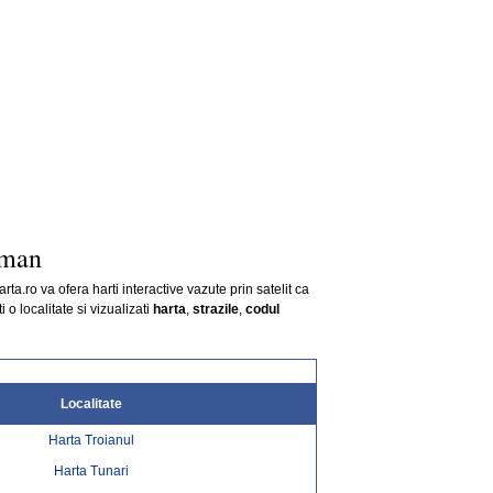
rman
arta.ro va ofera harti interactive vazute prin satelit ca
i o localitate si vizualizati
harta
,
strazile
,
codul
Localitate
Harta Troianul
Harta Tunari