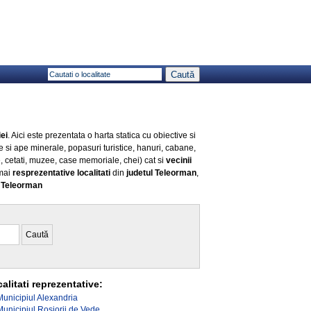
ei
. Aici este prezentata o harta statica cu obiective si
e si ape minerale, popasuri turistice, hanuri, cabane,
e, cetati, muzee, case memoriale, chei) cat si
vecinii
 mai
resprezentative localitati
din
judetul Teleorman
,
ul Teleorman
alitati reprezentative:
Municipiul Alexandria
Municipiul Rosiorii de Vede