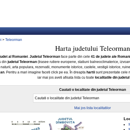
i
>
Teleorman
Harta judetului Teleorman
judet al Romaniei
.
Judetul Teleorman
face parte din cele
41 de judete ale Romani
s din
judetul Teleorman
(trasee rutiere europene, statiuni balneoclimaterice, izvoar
turii, arta populara, rezervatii, monumente istorice, castele, vestigii istorice, ruin
man
. Pentru a mari imagine faceti click pe ea. În dreapta
hartii
sunt prezentate cele
iar mai jos aveti afisata lista cu toate
localitatile din judet
Cautati o localitate din judetul Teleorman
Mai jos lista localitatilor
Loc