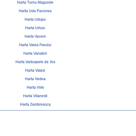
Harta Turnu Magurele
Harta Uda Paciurea
Harta Udupu
Harta Urluiu
Harta Vaceni
Harta Valea Parului
Harta Vanatori
Harta Vartoapele de Jos
Harta Vatasi
Harta Vedea
Harta Viile
Harta Vitanesti
Harta Zambreasca