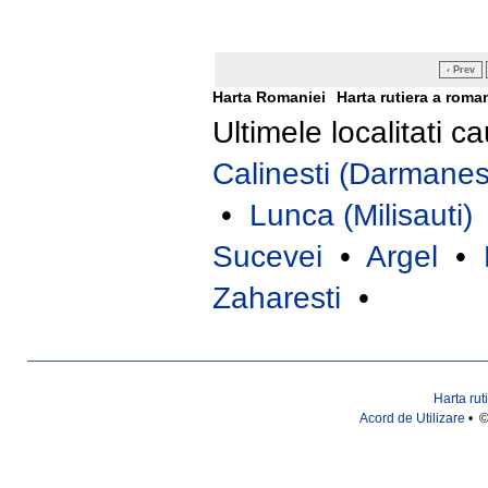
‹ Prev
Harta Romaniei
Harta rutiera a roma
Ultimele localitati c
Calinesti (Darmanest
•
Lunca (Milisauti)
Sucevei
•
Argel
•
Zaharesti
•
Harta rut
Acord de Utilizare
• ©