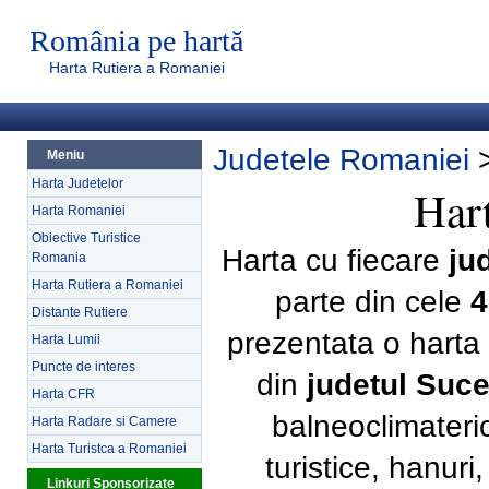
România pe hartă
Harta Rutiera a Romaniei
Judetele Romaniei
Meniu
Harta Judetelor
Hart
Harta Romaniei
Obiective Turistice
Harta cu fiecare
ju
Romania
Harta Rutiera a Romaniei
parte din cele
4
Distante Rutiere
prezentata o harta 
Harta Lumii
Puncte de interes
din
judetul Suc
Harta CFR
balneoclimateri
Harta Radare si Camere
Harta Turistca a Romaniei
turistice, hanur
Linkuri Sponsorizate