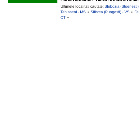
Ultimele localitati cautate:
Slobozia (Stoenesti)
Tablaseni - MS
•
Silistea (Pungesti) - VS
•
Fe
OT
•