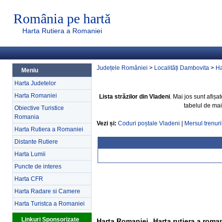
România pe hartă
Harta Rutiera a Romaniei
Județele României
>
Localități Dambovita
>
Ha
Meniu
Harta Judetelor
Harta Romaniei
Lista străzilor din Vladeni
. Mai jos sunt afișa
tabelul de mai
Obiective Turistice
Romania
Vezi și:
Coduri poștale Vladeni
|
Mersul trenuri
Harta Rutiera a Romaniei
Distante Rutiere
Harta Lumii
Puncte de interes
Harta CFR
Harta Radare si Camere
Harta Turistca a Romaniei
Linkuri Sponsorizate
Harta Romaniei
Harta rutiera a roma