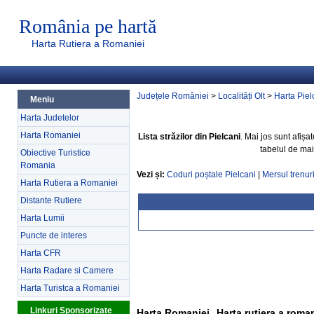
România pe hartă
Harta Rutiera a Romaniei
Județele României
>
Localități Olt
>
Harta Piel
Meniu
Harta Judetelor
Harta Romaniei
Lista străzilor din Pielcani
. Mai jos sunt afișa
tabelul de mai
Obiective Turistice
Romania
Vezi și:
Coduri poștale Pielcani
|
Mersul trenuri
Harta Rutiera a Romaniei
Distante Rutiere
Harta Lumii
Puncte de interes
Harta CFR
Harta Radare si Camere
Harta Turistca a Romaniei
Linkuri Sponsorizate
Harta Romaniei
Harta rutiera a roma