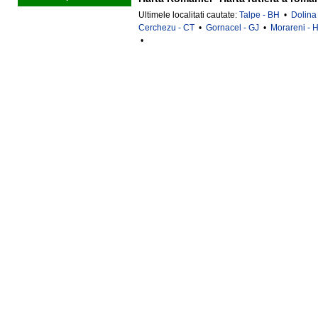
Ultimele localitati cautate:
Talpe - BH
•
Dolina
Cerchezu - CT
•
Gornacel - GJ
•
Morareni - 
•