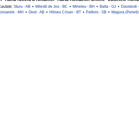
 cautate:
Sturu - AB
•
Milestii de Jos - BC
•
Miheleu - BH
•
Balta - GJ
•
Davidesti 
onoarele - MH
•
Glod - AB
•
Hiliseu Crisan - BT
•
Paltinis - SB
•
Magura (Perieti)