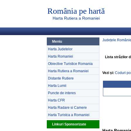
România pe hartă
Harta Rutiera a Romaniei
Județele Românie
Meniu
Harta Judetelor
Harta Romaniei
Lista străzilor 
Obiective Turistice Romania
Harta Rutiera a Romaniei
Vezi și:
Coduri po
Distante Rutiere
Harta Lumii
Puncte de interes
Harta CFR
Harta Radare si Camere
Harta Turistca a Romaniei
Linkuri Sponsorizate
Harta Romanie