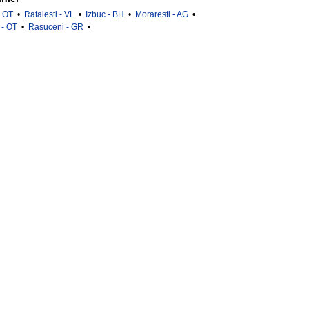
- OT
•
Ratalesti - VL
•
Izbuc - BH
•
Moraresti - AG
•
 - OT
•
Rasuceni - GR
•