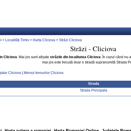
i
>
Localități Timis
>
Harta Cliciova
>
Străzi Cliciova
Străzi - Cliciova
din Cliciova
. Mai jos sunt afișate
străzile din localitatea Cliciova
. În cazul când nu
mai jos este trecută doar o stradă supranumită Strada Pr
ștale Cliciova
|
Mersul trenurilor Cliciova
Strada
Strada Principala
i
Harta rutiera a romaniei
Harta Romaniei Online
Judetele Roma