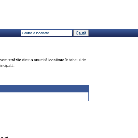
 avem
străzile
dintr-o anumită
localitate
în tabelul de
incipală.
niei