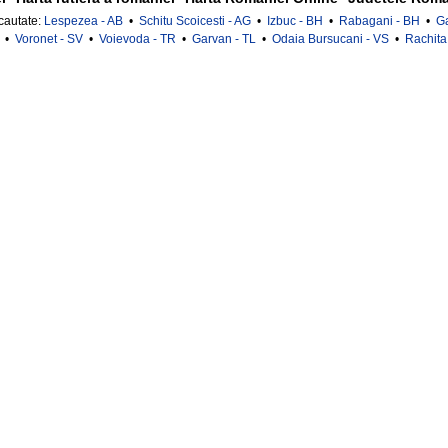
 cautate:
Lespezea - AB
•
Schitu Scoicesti - AG
•
Izbuc - BH
•
Rabagani - BH
•
Ga
•
Voronet - SV
•
Voievoda - TR
•
Garvan - TL
•
Odaia Bursucani - VS
•
Rachita