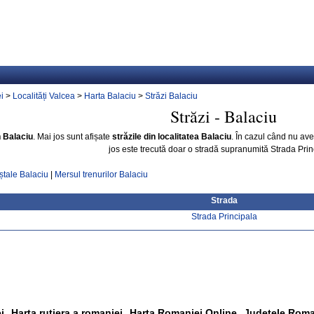
i
>
Localități Valcea
>
Harta Balaciu
>
Străzi Balaciu
Străzi - Balaciu
n Balaciu
. Mai jos sunt afișate
străzile din localitatea Balaciu
. În cazul când nu a
jos este trecută doar o stradă supranumită Strada Prin
ștale Balaciu
|
Mersul trenurilor Balaciu
Strada
Strada Principala
i
Harta rutiera a romaniei
Harta Romaniei Online
Judetele Roma