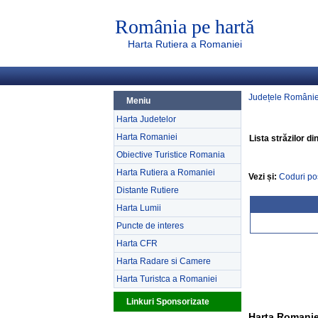
România pe hartă
Harta Rutiera a Romaniei
Județele Românie
Meniu
Harta Judetelor
Harta Romaniei
Lista străzilor di
Obiective Turistice Romania
Harta Rutiera a Romaniei
Vezi și:
Coduri po
Distante Rutiere
Harta Lumii
Puncte de interes
Harta CFR
Harta Radare si Camere
Harta Turistca a Romaniei
Linkuri Sponsorizate
Harta Romanie