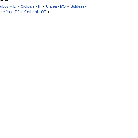
rbovi - IL
•
Ciolpani - IF
•
Uricea - MS
•
Boldesti -
 de Jos - DJ
•
Cerbeni - OT
•