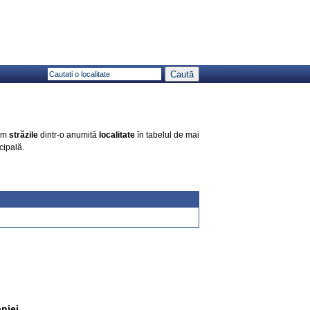
vem
străzile
dintr-o anumită
localitate
în tabelul de mai
cipală.
niei