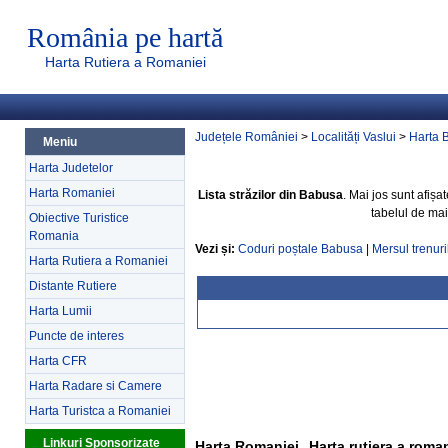
România pe hartă
Harta Rutiera a Romaniei
Județele României
>
Localități Vaslui
>
Harta 
Meniu
Harta Judetelor
Harta Romaniei
Lista străzilor din Babusa
. Mai jos sunt afișa
tabelul de mai
Obiective Turistice
Romania
Vezi și:
Coduri poștale Babusa
|
Mersul trenur
Harta Rutiera a Romaniei
Distante Rutiere
Harta Lumii
Puncte de interes
Harta CFR
Harta Radare si Camere
Harta Turistca a Romaniei
Linkuri Sponsorizate
Harta Romaniei
Harta rutiera a roma