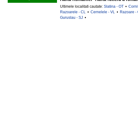
Ultimele localitati cautate:
Slatina - OT
•
Corni
Razoarele - CL
•
Cernelele - VL
•
Razoare -
Guruslau - SJ
•