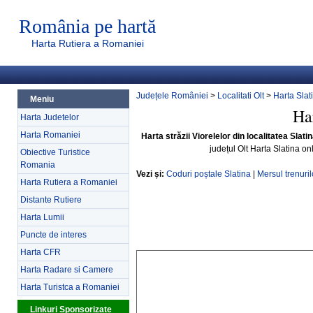
România pe hartă
Harta Rutiera a Romaniei
Județele României
>
Localitati Olt
>
Harta Slat
Meniu
Har
Harta Judetelor
Harta Romaniei
Harta străzii Viorelelor din localitatea Slatin
județul Olt Harta Slatina on
Obiective Turistice
Romania
Vezi și:
Coduri poștale Slatina
|
Mersul trenuril
Harta Rutiera a Romaniei
Distante Rutiere
Harta Lumii
Puncte de interes
Harta CFR
Harta Radare si Camere
Harta Turistca a Romaniei
Linkuri Sponsorizate