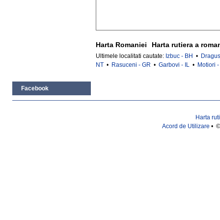
Harta Romaniei
Harta rutiera a roma
Ultimele localitati cautate:
Izbuc - BH
•
Dragus
NT
•
Rasuceni - GR
•
Garbovi - IL
•
Motiori 
Facebook
Harta rut
Acord de Utilizare
• ©