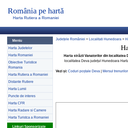
România pe hartă
Harta Rutiera a Romaniei
Județele României
>
Localitati Hunedoara
>
H
Meniu
Ha
Harta Judetelor
Harta Romaniei
Harta străzii Vanatorilor din localitate
localitatea Deva județul Hunedoara Hart
Obiective Turistice
Romania
Vezi și:
Coduri poștale Deva
|
Mersul trenurilo
Harta Rutiera a Romaniei
Distante Rutiere
Harta Lumii
Puncte de interes
Harta CFR
Harta Radare si Camere
Harta Turistca a Romaniei
Linkuri Sponsorizate