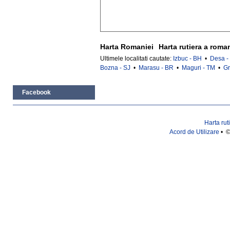
Harta Romaniei
Harta rutiera a roma
Ultimele localitati cautate:
Izbuc - BH
•
Desa -
Bozna - SJ
•
Marasu - BR
•
Maguri - TM
•
Gr
Facebook
Harta rut
Acord de Utilizare
• ©