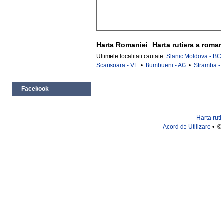
Harta Romaniei
Harta rutiera a roma
Ultimele localitati cautate:
Slanic Moldova - BC
Scarisoara - VL
•
Bumbueni - AG
•
Stramba -
Facebook
Harta rut
Acord de Utilizare
• ©