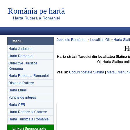
România pe hartă
Harta Rutiera a Romaniei
Județele României
>
Localitati Olt
>
Harta Slat
Meniu
Ha
Harta Judetelor
Harta Romaniei
Harta străzii Targului din localitatea Slatina j
Olt Harta Slatina onl
Obiective Turistice
Romania
Vezi și:
Coduri poștale Slatina
|
Mersul trenuril
Harta Rutiera a Romaniei
Distante Rutiere
Harta Lumii
Puncte de interes
Harta CFR
Harta Radare si Camere
Harta Turistca a Romaniei
Linkuri Sponsorizate