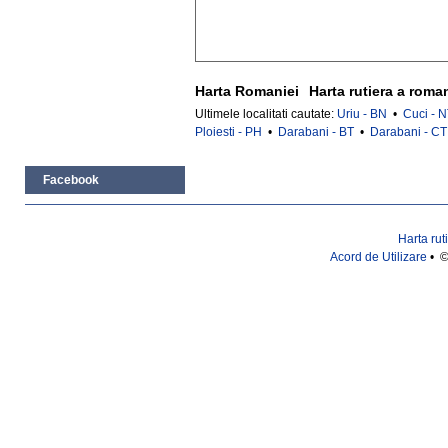
Harta Romaniei
Harta rutiera a roma
Ultimele localitati cautate:
Uriu - BN
•
Cuci - 
Ploiesti - PH
•
Darabani - BT
•
Darabani - CT
Facebook
Harta rut
Acord de Utilizare
• ©