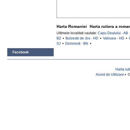
Harta Romaniei
Harta rutiera a roma
Ultimele localitati cautate:
Capu Dealului - AB
BZ
•
Bulzestii de Jos - HD
•
Valioara - HD
•
SJ
•
Domnesti - BN
•
Facebook
Harta rut
Acord de Utilizare
• ©