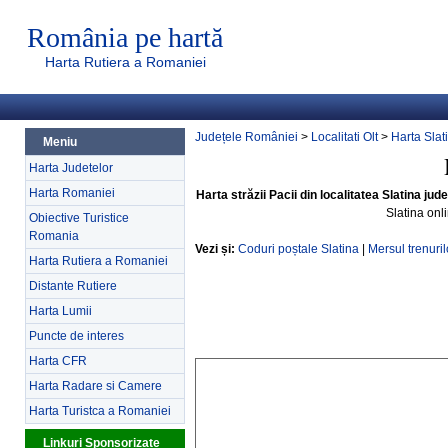
România pe hartă
Harta Rutiera a Romaniei
Județele României
>
Localitati Olt
>
Harta Slat
Meniu
Harta Judetelor
Harta Romaniei
Harta străzii Pacii din localitatea Slatina jude
Slatina onl
Obiective Turistice
Romania
Vezi și:
Coduri poștale Slatina
|
Mersul trenuril
Harta Rutiera a Romaniei
Distante Rutiere
Harta Lumii
Puncte de interes
Harta CFR
Harta Radare si Camere
Harta Turistca a Romaniei
Linkuri Sponsorizate