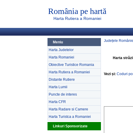
România pe hartă
Harta Rutiera a Romaniei
Județele Românie
Meniu
Harta Judetelor
Harta Romaniei
Harta străzi
Obiective Turistice Romania
Harta Rutiera a Romaniei
Vezi și:
Coduri po
Distante Rutiere
Harta Lumii
Puncte de interes
Harta CFR
Harta Radare si Camere
Harta Turistca a Romaniei
Linkuri Sponsorizate