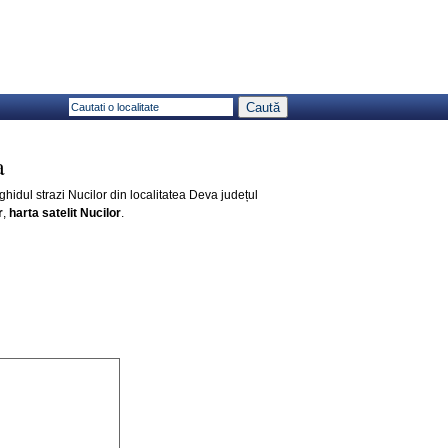
a
 ghidul strazi Nucilor din localitatea Deva județul
r
,
harta satelit Nucilor
.