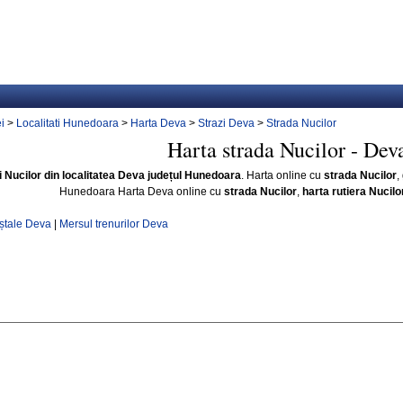
i
>
Localitati Hunedoara
>
Harta Deva
>
Strazi Deva
>
Strada Nucilor
Harta strada Nucilor - Dev
i Nucilor din localitatea Deva județul Hunedoara
. Harta online cu
strada Nucilor
,
Hunedoara Harta Deva online cu
strada Nucilor
,
harta rutiera Nucilo
ștale Deva
|
Mersul trenurilor Deva