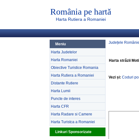
România pe hartă
Harta Rutiera a Romaniei
Județele Românie
Meniu
Harta Judetelor
Harta Romaniei
Harta străzii Mot
Obiective Turistice Romania
Harta Rutiera a Romaniei
Vezi și:
Coduri po
Distante Rutiere
Harta Lumii
Puncte de interes
Harta CFR
Harta Radare si Camere
Harta Turistca a Romaniei
Linkuri Sponsorizate