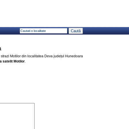
a
l strazi Motilor din localitatea Deva județul Hunedoara
a satelit Motilor
.