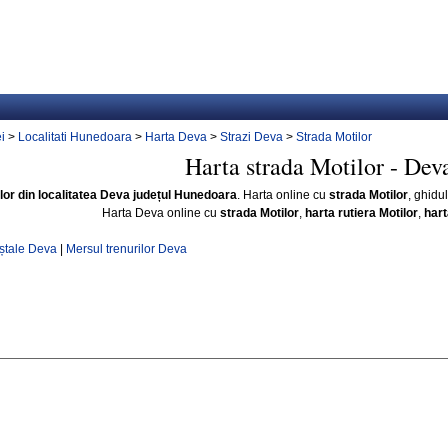
i
>
Localitati Hunedoara
>
Harta Deva
>
Strazi Deva
>
Strada Motilor
Harta strada Motilor - Dev
ilor din localitatea Deva județul Hunedoara
. Harta online cu
strada Motilor
, ghidu
Harta Deva online cu
strada Motilor
,
harta rutiera Motilor
,
hart
ștale Deva
|
Mersul trenurilor Deva