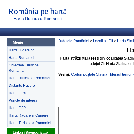
România pe hartă
Harta Rutiera a Romaniei
Județele României
>
Localitati Olt
>
Harta Slat
Meniu
Ha
Harta Judetelor
Harta Romaniei
Harta străzii Marasesti din localitatea Slatin
județul Olt Harta Slatina on
Obiective Turistice
Romania
Vezi și:
Coduri poștale Slatina
|
Mersul trenuril
Harta Rutiera a Romaniei
Distante Rutiere
Harta Lumii
Puncte de interes
Harta CFR
Harta Radare si Camere
Harta Turistca a Romaniei
Linkuri Sponsorizate