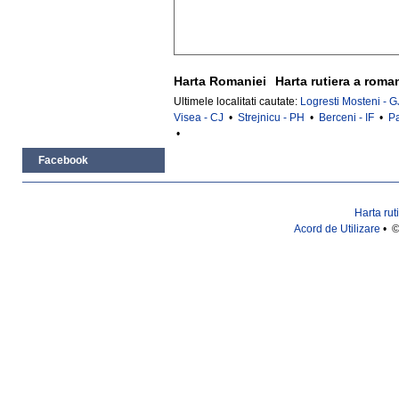
Harta Romaniei
Harta rutiera a roma
Ultimele localitati cautate:
Logresti Mosteni - G
Visea - CJ
•
Strejnicu - PH
•
Berceni - IF
•
Pa
•
Facebook
Harta rut
Acord de Utilizare
• ©