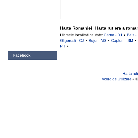
Harta Romaniei
Harta rutiera a roma
Ultimele localitati cautate:
Carna - DJ
•
Bals - 
Gligoresti - CJ
•
Bujor - MS
•
Capleni - SM
•
PH
•
Facebook
Harta rut
Acord de Utilizare
• ©