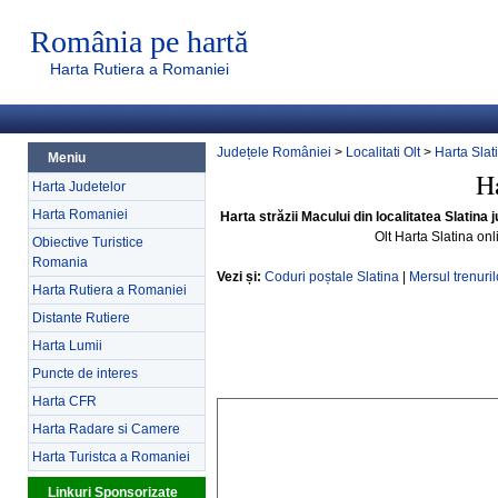
România pe hartă
Harta Rutiera a Romaniei
Județele României
>
Localitati Olt
>
Harta Slat
Meniu
Ha
Harta Judetelor
Harta Romaniei
Harta străzii Macului din localitatea Slatina j
Olt Harta Slatina on
Obiective Turistice
Romania
Vezi și:
Coduri poștale Slatina
|
Mersul trenuril
Harta Rutiera a Romaniei
Distante Rutiere
Harta Lumii
Puncte de interes
Harta CFR
Harta Radare si Camere
Harta Turistca a Romaniei
Linkuri Sponsorizate