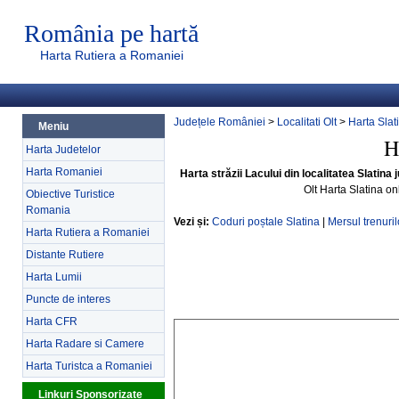
România pe hartă
Harta Rutiera a Romaniei
Județele României
>
Localitati Olt
>
Harta Slat
Meniu
H
Harta Judetelor
Harta Romaniei
Harta străzii Lacului din localitatea Slatina j
Olt Harta Slatina o
Obiective Turistice
Romania
Vezi și:
Coduri poștale Slatina
|
Mersul trenuril
Harta Rutiera a Romaniei
Distante Rutiere
Harta Lumii
Puncte de interes
Harta CFR
Harta Radare si Camere
Harta Turistca a Romaniei
Linkuri Sponsorizate