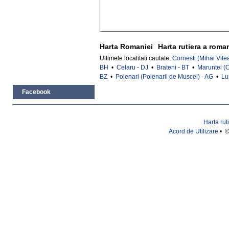
Harta Romaniei
Harta rutiera a roma
Ultimele localitati cautate:
Cornesti (Mihai Vite
BH
•
Celaru - DJ
•
Brateni - BT
•
Maruntei (C
BZ
•
Poienari (Poienarii de Muscel) - AG
•
Lu
Facebook
Harta rut
Acord de Utilizare
• ©