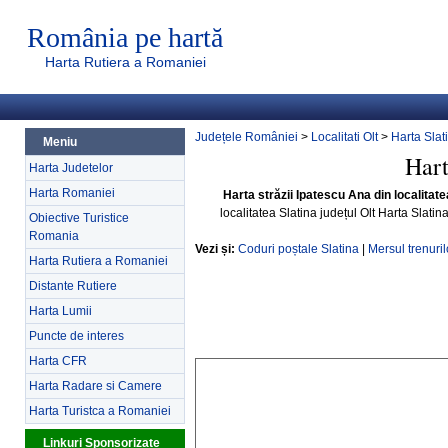
România pe hartă
Harta Rutiera a Romaniei
Județele României
>
Localitati Olt
>
Harta Slat
Meniu
Hart
Harta Judetelor
Harta Romaniei
Harta străzii Ipatescu Ana din localitatea
localitatea Slatina județul Olt Harta Slatin
Obiective Turistice
Romania
Vezi și:
Coduri poștale Slatina
|
Mersul trenuril
Harta Rutiera a Romaniei
Distante Rutiere
Harta Lumii
Puncte de interes
Harta CFR
Harta Radare si Camere
Harta Turistca a Romaniei
Linkuri Sponsorizate