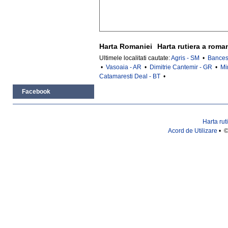
Harta Romaniei
Harta rutiera a roma
Ultimele localitati cautate:
Agris - SM
•
Bancest
•
Vasoaia - AR
•
Dimitrie Cantemir - GR
•
Mi
Catamaresti Deal - BT
•
Facebook
Harta rut
Acord de Utilizare
• ©