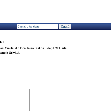
na
razi Grivitei din localitatea Slatina județul Olt Harta
satelit Grivitei
.