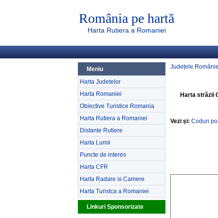
România pe hartă
Harta Rutiera a Romaniei
Județele Românie
Meniu
Harta Judetelor
Harta Romaniei
Harta străzii G
Obiective Turistice Romania
Harta Rutiera a Romaniei
Vezi și:
Coduri poș
Distante Rutiere
Harta Lumii
Puncte de interes
Harta CFR
Harta Radare si Camere
Harta Turistca a Romaniei
Linkuri Sponsorizate