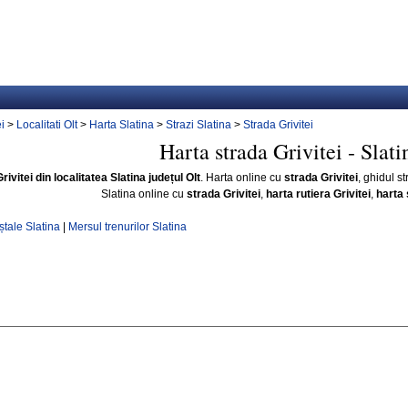
i
>
Localitati Olt
>
Harta Slatina
>
Strazi Slatina
>
Strada Grivitei
Harta strada Grivitei - Slati
rivitei din localitatea Slatina județul Olt
. Harta online cu
strada Grivitei
, ghidul st
Slatina online cu
strada Grivitei
,
harta rutiera Grivitei
,
harta 
tale Slatina
|
Mersul trenurilor Slatina