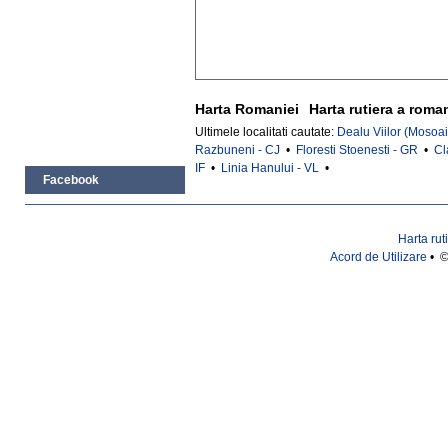
Harta Romaniei
Harta rutiera a roma
Ultimele localitati cautate:
Dealu Viilor (Mosoai
Razbuneni - CJ
•
Floresti Stoenesti - GR
•
Cl
IF
•
Linia Hanului - VL
•
Facebook
Harta rut
Acord de Utilizare
• ©