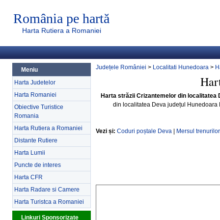
România pe hartă
Harta Rutiera a Romaniei
Județele României
>
Localitati Hunedoara
>
H
Meniu
Har
Harta Judetelor
Harta Romaniei
Harta străzii Crizantemelor din localitate
din localitatea Deva județul Hunedoara
Obiective Turistice
Romania
Harta Rutiera a Romaniei
Vezi și:
Coduri poștale Deva
|
Mersul trenurilo
Distante Rutiere
Harta Lumii
Puncte de interes
Harta CFR
Harta Radare si Camere
Harta Turistca a Romaniei
Linkuri Sponsorizate